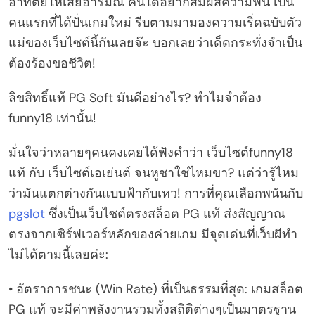
อาทิตย์ให้เสียอารมณ์ คนใดอยากสัมผัสความฟิน เป็น
คนแรกที่ได้ปั่นเกมใหม่ รีบตามมามองความเริ่ดฉบับตัว
แม่ของเว็บไซต์นี้กันเลยจ๊ะ บอกเลยว่าเด็ดกระทั่งจำเป็น
ต้องร้องขอชีวิต!
ลิขสิทธิ์แท้ PG Soft มันดีอย่างไร? ทำไมจำต้อง
funny18 เท่านั้น!
มั่นใจว่าหลายๆคนคงเคยได้ฟังคำว่า เว็บไซต์funny18
แท้ กับ เว็บไซต์เอเย่นต์ จนหูชาใช่ไหมขา? แต่ว่ารู้ไหม
ว่ามันแตกต่างกันแบบฟ้ากับเหว! การที่คุณเลือกพนันกับ
pgslot
ซึ่งเป็นเว็บไซต์ตรงสล็อต PG แท้ ส่งสัญญาณ
ตรงจากเซิร์ฟเวอร์หลักของค่ายเกม มีจุดเด่นที่เว็บผีทำ
ไม่ได้ตามนี้เลยค่ะ:
• อัตราการชนะ (Win Rate) ที่เป็นธรรมที่สุด: เกมสล็อต
PG แท้ จะมีค่าพลังงานรวมทั้งสถิติต่างๆเป็นมาตรฐาน