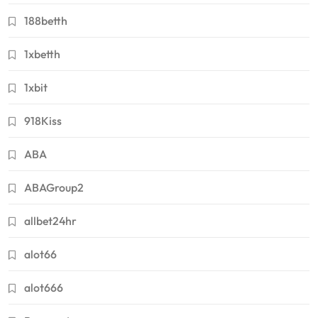
188betth
1xbetth
1xbit
918Kiss
ABA
ABAGroup2
allbet24hr
alot66
alot666