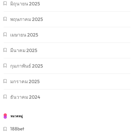
มิถุนายน 2025
พฤษภาคม 2025
เมษายน 2025
มีนาคม 2025
กุมภาพันธ์ 2025
มกราคม 2025
ธันวาคม 2024
หมวดหมู่
188bet