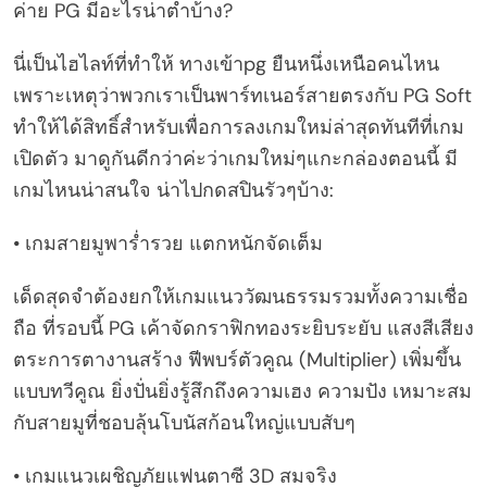
ค่าย PG มีอะไรน่าตำบ้าง?
นี่เป็นไฮไลท์ที่ทำให้ ทางเข้าpg ยืนหนึ่งเหนือคนไหน
เพราะเหตุว่าพวกเราเป็นพาร์ทเนอร์สายตรงกับ PG Soft
ทำให้ได้สิทธิ์สำหรับเพื่อการลงเกมใหม่ล่าสุดทันทีที่เกม
เปิดตัว มาดูกันดีกว่าค่ะว่าเกมใหม่ๆแกะกล่องตอนนี้ มี
เกมไหนน่าสนใจ น่าไปกดสปินรัวๆบ้าง:
• เกมสายมูพาร่ำรวย แตกหนักจัดเต็ม
เด็ดสุดจำต้องยกให้เกมแนววัฒนธรรมรวมทั้งความเชื่อ
ถือ ที่รอบนี้ PG เค้าจัดกราฟิกทองระยิบระยับ แสงสีเสียง
ตระการตางานสร้าง ฟีพบร์ตัวคูณ (Multiplier) เพิ่มขึ้น
แบบทวีคูณ ยิ่งปั่นยิ่งรู้สึกถึงความเฮง ความปัง เหมาะสม
กับสายมูที่ชอบลุ้นโบนัสก้อนใหญ่แบบสับๆ
• เกมแนวเผชิญภัยแฟนตาซี 3D สมจริง