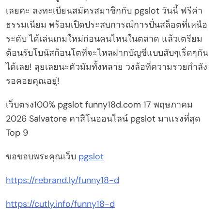
เลยคะ ลงทะเบียนสมัครสมาชิกกับ pgslot วันนี้ ฟรีค่า
ธรรมเนียม พร้อมเปิดประสบการณ์การปั่นสล็อตที่เหนือ
ระดับ ได้เล่นเกมใหม่ก่อนคนไหนในตลาด แล้วเตรียม
ต้อนรับโบนัสก้อนโตที่จะไหลฝากบัญชีแบบสับๆเริ่ดๆกัน
ได้เลย! ลุยเลยนะตัวมัมทั้งหลาย วงล้อที่ความรวยกำลัง
รอคอยคุณอยู่!
เว็บตรง100% pgslot funny18d.com 17 พฤษภาคม
2026 Salvatore คาสิโนออนไลน์ pgslot มาแรงที่สุด
Top 9
ขอขอบพระคุณเว็บ
pgslot
https://rebrand.ly/funny18-d
https://cutly.info/funny18-d