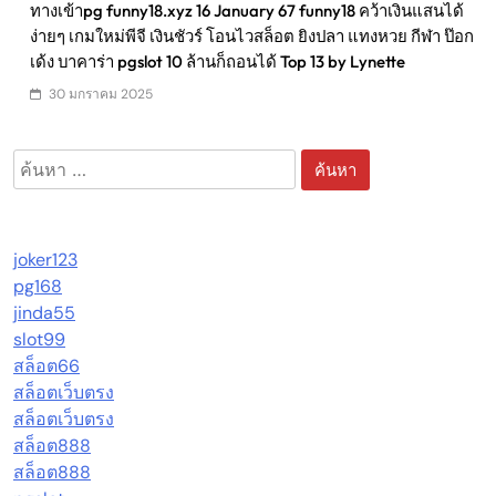
ทางเข้าpg funny18.xyz 16 January 67 funny18 คว้าเงินแสนได้
ง่ายๆ เกมใหม่พีจี เงินชัวร์ โอนไวสล็อต ยิงปลา แทงหวย กีฬา ป๊อก
เด้ง บาคาร่า pgslot 10 ล้านก็ถอนได้ Top 13 by Lynette
30 มกราคม 2025
ค้นหา
สำหรับ:
joker123
pg168
jinda55
slot99
สล็อต66
สล็อตเว็บตรง
สล็อตเว็บตรง
สล็อต888
สล็อต888