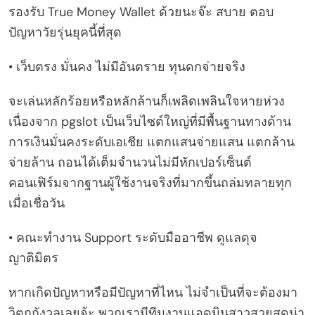
รองรับ True Money Wallet ด้วยนะจ๊ะ สบาย ตอบ
ปัญหาวัยรุ่นยุคนี้ที่สุด
• เว็บตรง มั่นคง ไม่มีอันตราย ทุนดกจ่ายจริง
จะเล่นหลักร้อยหรือหลักล้านก็เพลิดเพลินใจหายห่วง
เนื่องจาก pgslot เป็นเว็บไซต์ใหญ่ที่มีพื้นฐานทางด้าน
การเงินมั่นคงระดับเอเชีย แตกแสนจ่ายแสน แตกล้าน
จ่ายล้าน ถอนได้เต็มจำนวนไม่มีหักเปอร์เซ็นต์
คอนเฟิร์มจากฐานผู้ใช้งานจริงที่มากขึ้นถล่มทลายทุก
เมื่อเชื่อวัน
• คณะทำงาน Support ระดับมืออาชีพ ดูแลดุจ
ญาติมิตร
หากเกิดปัญหาหรือมีปัญหาที่ไหน ไม่จำเป็นที่จะต้องมา
วิตกกังวลเลยจ้ะ พวกเรามีทีมงานแอดมินสาวสวยสุดน่า