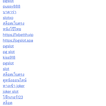
pgslot
pussy888
บาคาร่า
slotxo
สล็อตเว็บตรง
หนังโป๊ไทย
https://1xbetth.vip
https://pgslot.spa
pgslot
pg slot
kiss918
pgslot
slot
สล็อตเว็บตรง
ดูหนังออนไลน์
ทางเข้า joker
joker slot
โจ๊กเกอร์123
สล็อต