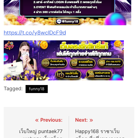
https://t.co/y8wcIDcF9d
Tagged:
funny18
แนะแนว
Previous:
Next:
เรื่อง
เว็บใหญ่ puntaek77
Happy168 ราชาเว็บ