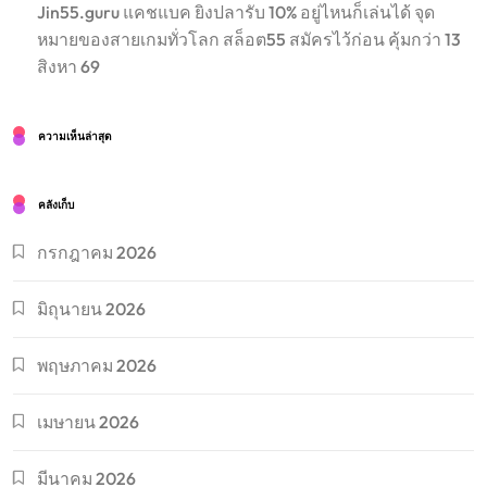
Jin55.guru แคชแบค ยิงปลารับ 10% อยู่ไหนก็เล่นได้ จุด
หมายของสายเกมทั่วโลก สล็อต55 สมัครไว้ก่อน คุ้มกว่า 13
สิงหา 69
ความเห็นล่าสุด
คลังเก็บ
กรกฎาคม 2026
มิถุนายน 2026
พฤษภาคม 2026
เมษายน 2026
มีนาคม 2026