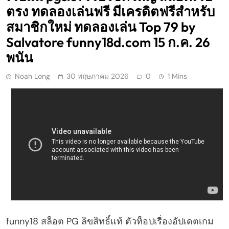
ตรง ทดลองเล่นฟรี มีเครดิตฟรีสำหรับ
สมาชิกใหม่ ทดลองเล่น Top 79 by
Salvatore funny18d.com 15 ก.ค. 26
พนัน
Noah Long
30 พฤษภาคม 2026
0
1 Mins
funny18 สล็อต PG ลิขสิทธิ์แท้ ตัวท็อปเรื่องอัปเดตเกม