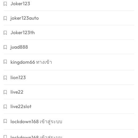
Joker123
joker123auto
Joker123th
juad888
kingdom66 ทางเข้า
lion123
live22
live22slot
lockdown168 เข้าสู่ระบบ
lockdown168 เข้าสู่ระบบ