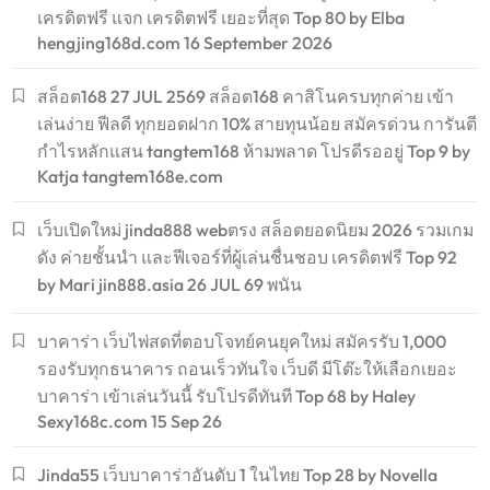
เครดิตฟรี แจก เครดิตฟรี เยอะที่สุด Top 80 by Elba
hengjing168d.com 16 September 2026
สล็อต168 27 JUL 2569 สล็อต168 คาสิโนครบทุกค่าย เข้า
เล่นง่าย ฟีลดี ทุกยอดฝาก 10% สายทุนน้อย สมัครด่วน การันตี
กำไรหลักแสน tangtem168 ห้ามพลาด โปรดีรออยู่ Top 9 by
Katja tangtem168e.com
เว็บเปิดใหม่ jinda888 webตรง สล็อตยอดนิยม 2026 รวมเกม
ดัง ค่ายชั้นนำ และฟีเจอร์ที่ผู้เล่นชื่นชอบ เครดิตฟรี Top 92
by Mari jin888.asia 26 JUL 69 พนัน
บาคาร่า เว็บไพ่สดที่ตอบโจทย์คนยุคใหม่ สมัครรับ 1,000
รองรับทุกธนาคาร ถอนเร็วทันใจ เว็บดี มีโต๊ะให้เลือกเยอะ
บาคาร่า เข้าเล่นวันนี้ รับโปรดีทันที Top 68 by Haley
Sexy168c.com 15 Sep 26
Jinda55 เว็บบาคาร่าอันดับ 1 ในไทย Top 28 by Novella