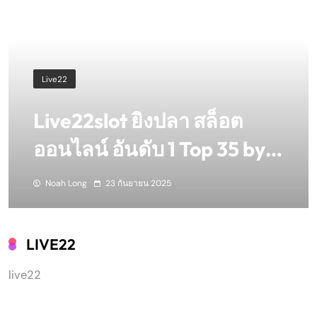
Live22
Live22slot ยิงปลา สล็อต
ออนไลน์ อันดับ 1 Top 35 by
Milagros live22slot.vip ทุก
Noah Long
23 กันยายน 2025
ยอดฝาก 10% คุณภาพคับจอ
ตอบโจทย์นักปั่นดีที่สุด สล็อต
LIVE22
สมัครก่อน ป้าข้างบ้านมาเห็น
live22
7 กันยา 68