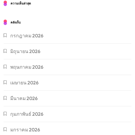
ความเห็นล่าสุด
คลังเก็บ
กรกฎาคม 2026
มิถุนายน 2026
พฤษภาคม 2026
เมษายน 2026
มีนาคม 2026
กุมภาพันธ์ 2026
มกราคม 2026