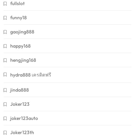
fullslot
funny18
gaojing888
happy168
hengjing168
hydra888 เครดิตฟรี
jinda888
Joker123
joker123auto
Joker123th