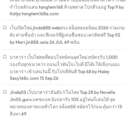
กำไรหลักแสน tangtem168 ห้ามพลาด โปรดีรออยู่ Top 9 by
Katja tangtem168e.com
เว็บเปิดใหม่ jinda888 webตรง สล็อตยอดนิยม 2026 รวมเกม
ดัง ค่ายชั้นนำ และฟีเจอร์ที่ผู้เล่นชื่นชอบ เครดิตฟรี Top 92
by Mari jin888.asia 26 JUL 69 พนัน
บาคาร่า เว็บไพ่สดที่ตอบโจทย์คนยุคใหม่ สมัครรับ 1,000
รองรับทุกธนาคาร ถอนเร็วทันใจ เว็บดี มีโต๊ะให้เลือกเยอะ
บาคาร่า เข้าเล่นวันนี้ รับโปรดีทันที Top 68 by Haley
Sexy168c.com 15 Sep 26
Jinda55 เว็บบาคาร่าอันดับ 1 ในไทย Top 28 by Novella
Jin55.guru แคชแบค ยิงปลารับ 10% อยู่ไหนก็เล่นได้ จุด
หมายของสายเกมทั่วโลก สล็อต55 สมัครไว้ก่อน คุ้มกว่า 13
สิงหา 69