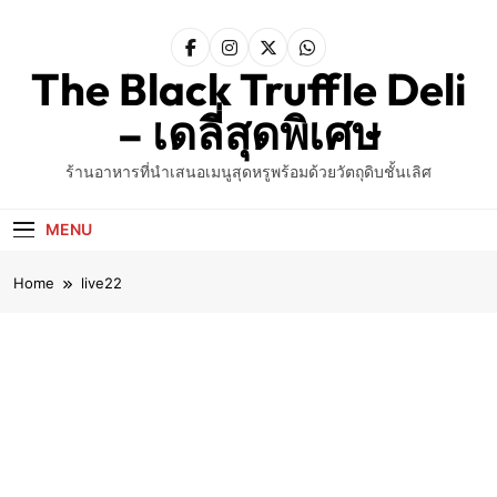
Skip
to
content
The Black Truffle Deli
– เดลี่สุดพิเศษ
ร้านอาหารที่นำเสนอเมนูสุดหรูพร้อมด้วยวัตถุดิบชั้นเลิศ
MENU
Home
live22