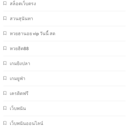
สล็อตเว็บตรง
สวนสุนันทา
หวยฮานอย vip วันนี้ สด
หวยฮิต88
เกมยิงปลา
เกมยูฟ่า
เครดิตฟรี
เว็บพนัน
เว็บพนันออนไลน์