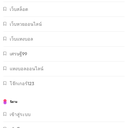
เว็บสล็อต
เว็บหวยออนไลน์
เว็บแทงบอล
เศรษฐี99
แทงบอลออนไลน์
โจ๊กเกอร์123
นิยาม
เข้าสู่ระบบ