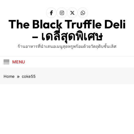
Skip
to
content
The Black Truffle Deli
– เดลี่สุดพิเศษ
ร้านอาหารที่นำเสนอเมนูสุดหรูพร้อมด้วยวัตถุดิบชั้นเลิศ
MENU
Home
coke55