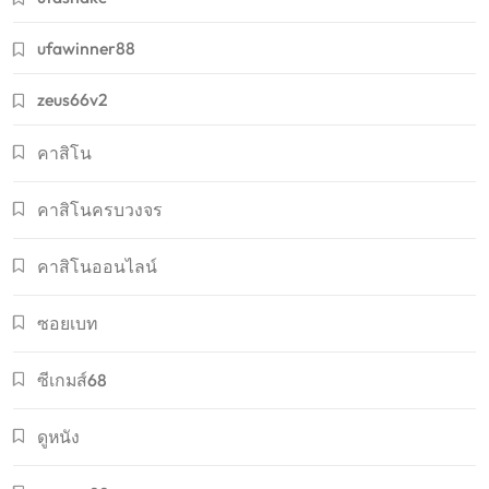
ufawinner88
zeus66v2
คาสิโน
คาสิโนครบวงจร
คาสิโนออนไลน์
ซอยเบท
ซีเกมส์68
ดูหนัง