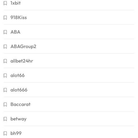
1xbit
918Kiss
ABA
ABAGroup2
allbet24hr
alot66
alot666
Baccarat
betway
bh99