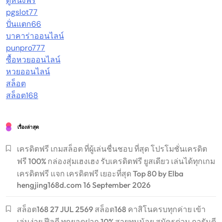
ดูหนังฟรี
pgslot77
ปั่นแตก66
บาคาร่าออนไลน์
punpro777
ซื้อหวยออนไลน์
หวยออนไลน์
สล็อต
สล็อต168
เรื่องล่าสุด
เครดิตฟรี เกมสล็อต ที่ผู้เล่นชื่นชอบ ที่สุด โปรโมชั่นเครดิต
ฟรี 100% กล่องสุ่มเฮงเฮง รับเครดิตฟรี ยูสเดียว เล่นได้ทุกเกม
เครดิตฟรี แจก เครดิตฟรี เยอะที่สุด Top 80 by Elba
hengjing168d.com 16 September 2026
สล็อต168 27 JUL 2569 สล็อต168 คาสิโนครบทุกค่าย เข้า
เล่นง่าย ฟีลดี ทุกยอดฝาก 10% สายทุนน้อย สมัครด่วน การันตี