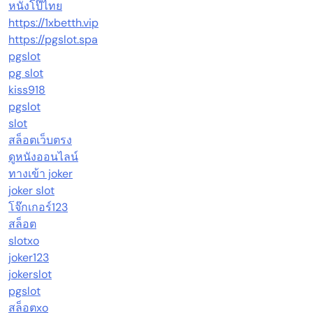
หนังโป๊ไทย
https://1xbetth.vip
https://pgslot.spa
pgslot
pg slot
kiss918
pgslot
slot
สล็อตเว็บตรง
ดูหนังออนไลน์
ทางเข้า joker
joker slot
โจ๊กเกอร์123
สล็อต
slotxo
joker123
jokerslot
pgslot
สล็อตxo