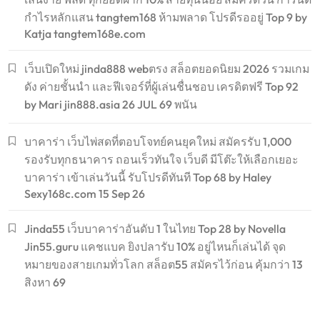
กำไรหลักแสน tangtem168 ห้ามพลาด โปรดีรออยู่ Top 9 by
Katja tangtem168e.com
เว็บเปิดใหม่ jinda888 webตรง สล็อตยอดนิยม 2026 รวมเกม
ดัง ค่ายชั้นนำ และฟีเจอร์ที่ผู้เล่นชื่นชอบ เครดิตฟรี Top 92
by Mari jin888.asia 26 JUL 69 พนัน
บาคาร่า เว็บไพ่สดที่ตอบโจทย์คนยุคใหม่ สมัครรับ 1,000
รองรับทุกธนาคาร ถอนเร็วทันใจ เว็บดี มีโต๊ะให้เลือกเยอะ
บาคาร่า เข้าเล่นวันนี้ รับโปรดีทันที Top 68 by Haley
Sexy168c.com 15 Sep 26
Jinda55 เว็บบาคาร่าอันดับ 1 ในไทย Top 28 by Novella
Jin55.guru แคชแบค ยิงปลารับ 10% อยู่ไหนก็เล่นได้ จุด
หมายของสายเกมทั่วโลก สล็อต55 สมัครไว้ก่อน คุ้มกว่า 13
สิงหา 69