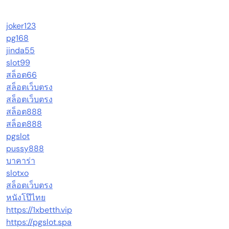
joker123
pg168
jinda55
slot99
สล็อต66
สล็อตเว็บตรง
สล็อตเว็บตรง
สล็อต888
สล็อต888
pgslot
pussy888
บาคาร่า
slotxo
สล็อตเว็บตรง
หนังโป๊ไทย
https://1xbetth.vip
https://pgslot.spa