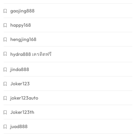
gaojing888
happy168
hengjing168
hydra888 เครดิตฟรี
jinda888
Joker123
joker123auto
Joker123th
juad888