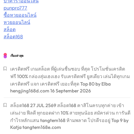
บาคาร่าออนไลน์
punpro777
ซื้อหวยออนไลน์
หวยออนไลน์
สล็อต
สล็อต168
เรื่องล่าสุด
เครดิตฟรี เกมสล็อต ที่ผู้เล่นชื่นชอบ ที่สุด โปรโมชั่นเครดิต
ฟรี 100% กล่องสุ่มเฮงเฮง รับเครดิตฟรี ยูสเดียว เล่นได้ทุกเกม
เครดิตฟรี แจก เครดิตฟรี เยอะที่สุด Top 80 by Elba
hengjing168d.com 16 September 2026
สล็อต168 27 JUL 2569 สล็อต168 คาสิโนครบทุกค่าย เข้า
เล่นง่าย ฟีลดี ทุกยอดฝาก 10% สายทุนน้อย สมัครด่วน การันตี
กำไรหลักแสน tangtem168 ห้ามพลาด โปรดีรออยู่ Top 9 by
Katja tangtem168e.com