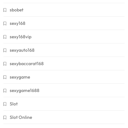
sbobet
sexy168
sexy168vip
sexyauto168
sexybaccarat168
sexygame
sexygame1688
Slot
Slot Online