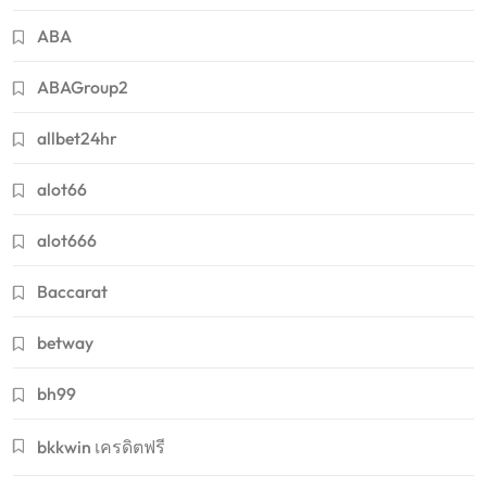
ABA
ABAGroup2
allbet24hr
alot66
alot666
Baccarat
betway
bh99
bkkwin เครดิตฟรี