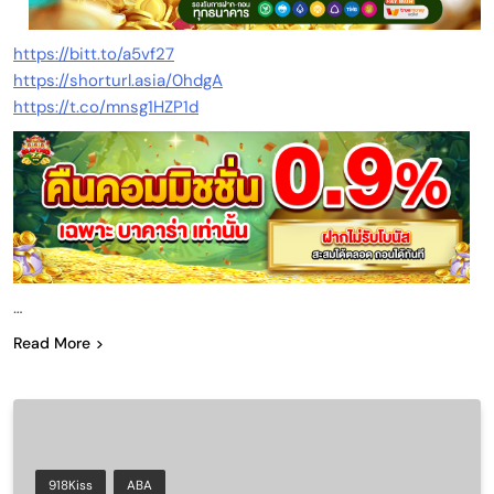
https://bitt.to/a5vf27
https://shorturl.asia/0hdgA
https://t.co/mnsg1HZP1d
…
Read More
918Kiss
ABA