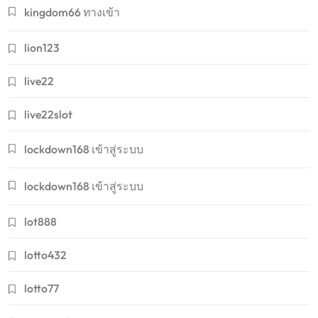
kingdom66 ทางเข้า
lion123
live22
live22slot
lockdown168 เข้าสู่ระบบ
lockdown168 เข้าสู่ระบบ
lot888
lotto432
lotto77