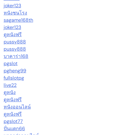
joker123
หนังชนโรง
sagame168th
joker123
ดูหนังฟรี
pussy888
pussy888
บาคาร่า168
pgslot
pgheng99
fullslotpg
live22
ดูหนัง
ดูหนังฟรี
หนังออนไลน์
ดูหนังฟรี
pgslot77
ปั่นแตก66