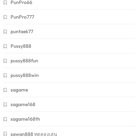
PunPro66
PunPro777
puntaek77
Pussy888
pussy888fun
pussy888win
sagame
sagame168
sagame168th
sawan888 ทดลองเล่น