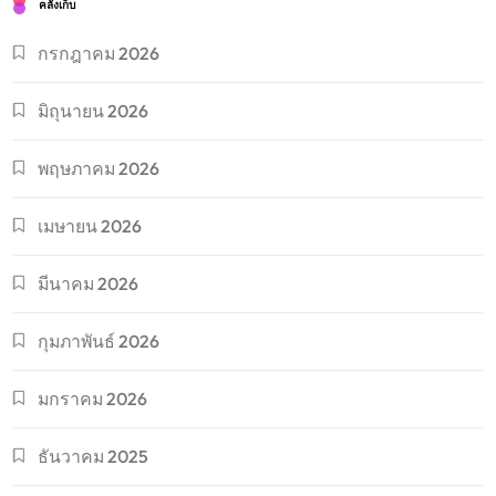
คลังเก็บ
กรกฎาคม 2026
มิถุนายน 2026
พฤษภาคม 2026
เมษายน 2026
มีนาคม 2026
กุมภาพันธ์ 2026
มกราคม 2026
ธันวาคม 2025