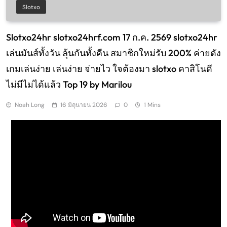
Slotxo
Slotxo24hr slotxo24hrf.com 17 ก.ค. 2569 slotxo24hr
เล่นมันส์ทั้งวัน ลุ้นกันทั้งคืน สมาชิกใหม่รับ 200% ค่ายดัง
เกมเล่นง่าย เล่นง่าย จ่ายไว ใจต้องมา slotxo คาสิโนดี
ไม่มีไม่ได้แล้ว Top 19 by Marilou
Noah Long
16 มิถุนายน 2026
0
1 Mins