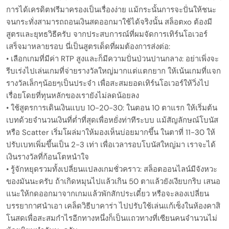
การได้เครดิตฟรีมาครองเป็นเรื่องง่าย แม้กระนั้นการจะปั่นให้ชนะ
จนกระทั่งสามารถถอนเงินสดออกมาใช้ได้จริงนั้น สล็อตxo ต้องมี
สูตรและยุทธวิธีครับ จากประสบการณ์ที่ผมจัดการเทิร์นโอเวอร์
เสร็จมาหลายรอบ นี่เป็นสูตรเด็ดที่ผมต้องการส่งต่อ:
• เลือกเกมที่มีค่า RTP สูงและก็มีความปั่นป่วนปานกลาง: อย่าเพิ่งจะ
รีบเร่งไปเล่นเกมที่จ่ายรางวัลใหญ่มากแต่แตกยาก ให้เน้นเกมที่แจก
รางวัลเล็กๆน้อยๆเป็นประจำ เพื่อสะสมยอดเทิร์นโอเวอร์ให้วิ่งไป
เรื่อยโดยที่ทุนหลักของเรายังไม่ลดน้อยลง
• ใช้สูตรการเดินเงินแบบ 10-20-30: ในตอน 10 ตาแรก ให้เริ่มต้น
เบทด้วยจำนวนเงินที่ต่ำที่สุดเพื่อหยั่งท่าทีระบบ แม้สัญลักษณ์โบนัส
หรือ Scatter เริ่มโผล่มาให้มองเห็นบ่อยมากขึ้น ในตาที่ 11-30 ให้
ปรับเบทเพิ่มขึ้นเป็น 2-3 เท่า เพื่อเวลารอบโบนัสใหญ่มา เราจะได้
เงินรางวัลที่ก้อนโตหนำใจ
• รู้จักหยุดรวมทั้งเปลี่ยนแปลงเกมชั่วคราว: สล็อตออนไลน์มีจังหวะ
ของมันนะครับ ถ้าเกิดหมุนไปแล้วเกิน 50 ตาแล้วยังเงียบกริบ เสนอ
แนะให้กดออกมาจากเกมแล้วพักสักประเดี๋ยว หรือจะลองเปลี่ยน
บรรยากาศนำเอา เคล็ดวิธีบาคาร่า ไปปรับใช้เล่นแก้เซ็งในห้องคาสิ
โนสดเพื่อสะสมกำไรอีกทางหนึ่งก็เป็นแถวทางที่เซียนคนจำนวนไม่