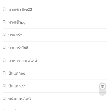
ทางเข้า live22
ทางเข้าpg
บาคาร่า
บาคาร่า168
บาคาร่าออนไลน์
ปั่นแตก66
ปั่นแตก77
พนันออนไลน์