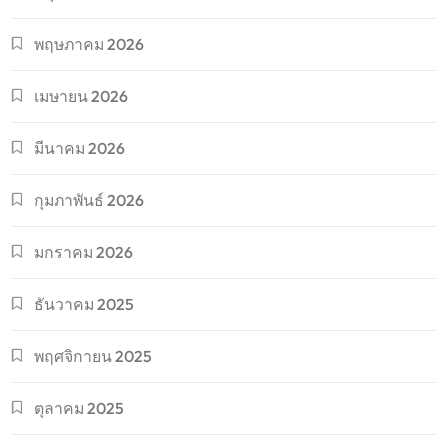
พฤษภาคม 2026
เมษายน 2026
มีนาคม 2026
กุมภาพันธ์ 2026
มกราคม 2026
ธันวาคม 2025
พฤศจิกายน 2025
ตุลาคม 2025