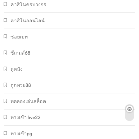
คาสิโนครบวงจร
คาสิโนออนไลน์
ซอยเบท
ซีเกมส์68
ดูหนัง
ถูกหวย88
ทดลองเล่นสล็อต
ทางเข้า live22
ทางเข้าpg