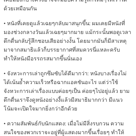
ด้วยเหมือนกัน
• หนังที่เคยดูแล้วเฉยๆกลับมาสนุกขึ้น: ผมเคยมีหนังที่
มองช่วงกลางวันแล้วเฉยๆมากมาย แม้กระนั้นพอดูเวลา
ดึกดื่นกลับรู้สึกชอบเสียอย่างงั้น โดยมากมันก็มีสาเหตุ
มาจากสมาธิแล้วก็บรรยากาศที่สมควรนี่แหละครับ
ทำให้หนังมีอรรถรสมากขึ้นนั่นเอง
• จังหวะการเล่าถูกซึมซับได้ดีมากว่า: หนังบางเรื่องไม่
ได้เน้นย้ำความเร็วหรือฉากแอคชันอะไร แต่ว่าใช้
จังหวะการเล่าเรื่องแบบค่อยๆเป็น ค่อยๆไปอยู่แล้ว ยาม
ดึกดื่นเราจึงดูหนังอย่างงี้แล้วมีสมาธิมากกว่า มีแนว
โน้มจะเปิดใจมากยิ่งกว่าอีกด้วย
• ความสัมพันธ์กับนักแสดง: เมื่อไม่มีสิ่งรบกวน ความ
สนใจของพวกเราจะอยู่ที่ผู้แสดงมากขึ้นเรื่อยๆ ทำให้