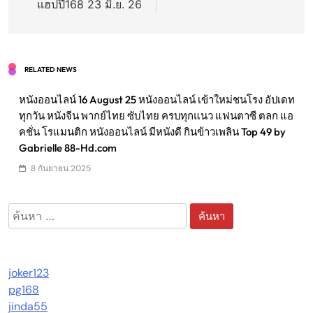
แฮปปี้168 23 มิ.ย. 26
RELATED NEWS
หนังออนไลน์ 16 August 25 หนังออนไลน์ เข้าใหม่ชนโรง อัปเดท
ทุกวัน หนังจีน พากย์ไทย ซับไทย ครบทุกแนว แฟนตาซี ตลก แอ
คชั่น โรแมนติก หนังออนไลน์ มีหนังดี กินข้าวเพลิน Top 49 by
Gabrielle 88-Hd.com
8 กันยายน 2025
ค้นหา
สำหรับ:
joker123
pg168
jinda55