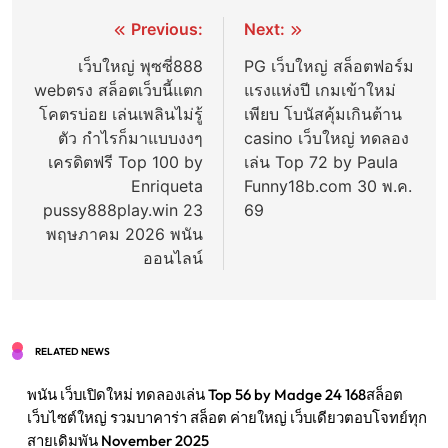
แนะแนว
Previous:
Next:
เรื่อง
เว็บใหญ่ พุซซี่888
PG เว็บใหญ่ สล็อตฟอร์ม
webตรง สล็อตเว็บนี้แตก
แรงแห่งปี เกมเข้าใหม่
โคตรบ่อย เล่นเพลินไม่รู้
เพียบ โบนัสคุ้มเกินต้าน
ตัว กำไรก็มาแบบงงๆ
casino เว็บใหญ่ ทดลอง
เครดิตฟรี Top 100 by
เล่น Top 72 by Paula
Enriqueta
Funny18b.com 30 พ.ค.
pussy888play.win 23
69
พฤษภาคม 2026 พนัน
ออนไลน์
RELATED NEWS
พนัน เว็บเปิดใหม่ ทดลองเล่น Top 56 by Madge 24 168สล็อต
เว็บไซต์ใหญ่ รวมบาคาร่า สล็อต ค่ายใหญ่ เว็บเดียวตอบโจทย์ทุก
สายเดิมพัน November 2025