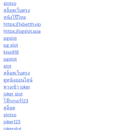
slotxo
สล็อตเว็บตรง
หนังโป๊ไทย
https://1xbetth.vip
https://pgslot.spa
pgslot
pg slot
kiss918
pgslot
slot
สล็อตเว็บตรง
ดูหนังออนไลน์
ทางเข้า joker
joker slot
โจ๊กเกอร์123
สล็อต
slotxo
joker123
jokerslot