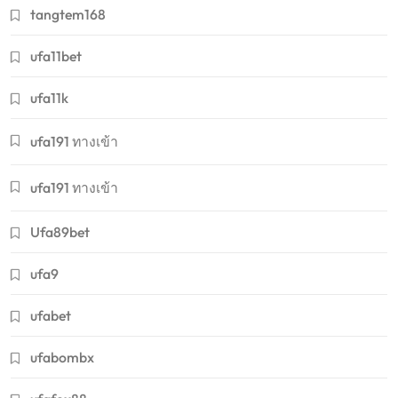
tangtem168
ufa11bet
ufa11k
ufa191 ทางเข้า
ufa191 ทางเข้า
Ufa89bet
ufa9
ufabet
ufabombx