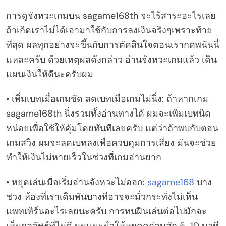
การดูจังหวะเกมบน sagame168th จะไร้สาระอะไรเลย
ถ้าเกิดเราไม่ได้เอามาใช้กับการลงเงินจริงๆเพราะท้าย
ที่สุด ผลทุกอย่างจะขึ้นกับการตัดสินใจตอนเรากดพนันนี่
แหละครับ ด้วยเหตุผลดังกล่าว อ่านจังหวะเกมแล้ว เดิน
แผนเงินให้ดีนะครับผม
• เพิ่มเบทเมื่อเกมชัด ลดเบทเมื่อเกมไม่นิ่ง: ถ้าหากเกม
sagame168th นิ่งรวมทั้งอ่านทางได้ ผมจะเพิ่มเบทนิด
หน่อยเพื่อใช้ให้คุ้มโดยทันทีเลยครับ แต่ว่าถ้าพบกับตอน
เกมสวิง ผมจะลดเบทลงเพื่อควบคุมการเสี่ยง มันจะช่วย
ทำให้เงินไม่หายเร็วในช่วงที่เกมอ่านยาก
• หยุดเล่นเมื่อเริ่มอ่านจังหวะไม่ออก:
sagame168
บาง
ช่วง ห้องที่เราเดิมพันบางทีอาจจะมั่วกระทั่งไม่เห็น
แพทเทิร์นอะไรเลยนะครับ การทนฝืนเล่นต่อไปมักจะ