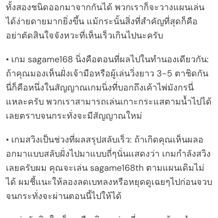
ทั้งสองชนิดออกมาจากกันได้ พวกเราก็จะวางแผนเล่น
ได้ง่ายดายมากยิ่งขึ้น แม้กระนั้นสิ่งที่สำคัญที่สุดก็คือ
อย่าตัดสินใจจังหวะที่เห็นเร็วเกินไปนะครับ
• เกม sagame168 นิ่งคือตอนที่ผลไปในทำนองเดียวกัน:
ถ้าคุณมองเห็นฝั่งเจ้ามือหรือผู้เล่นวิ่งยาว 3-5 ตาชิดกัน
นี่ก็คือหนึ่งในสัญญาณเกมนิ่งที่บอกถึงเค้าไพ่มังกรนี่
แหละครับ พวกเราสามารถเล่นเกาะกระแสตามน้ำไปได้
เลยตราบจนกระทั่งจะมีสัญญาณใหม่
• เกมสวิงเป็นช่วงที่ผลสรุปสลับเร็ว: ถ้าเกิดคุณเห็นผลอ
อกมาแบบสลับฝั่งไปมาแบบถี่ๆนั่นแสดงว่า เกมกำลังสวิง
เลยครับผม คุณจะเล่น sagame168th ตามแผนเดิมไม่
ได้ ผมชี้แนะให้ลองลดเบทลงหรือหยุดดูเฉยๆไปก่อนจวบ
จนกระทั่งจะผ่านตอนนี้ไปให้ได้