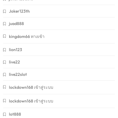
Joker123th
juad888
kingdom66 ทางเข้า
lion123
live22
live22slot
lockdown168 เข้าสู่ระบบ
lockdown168 เข้าสู่ระบบ
lot888