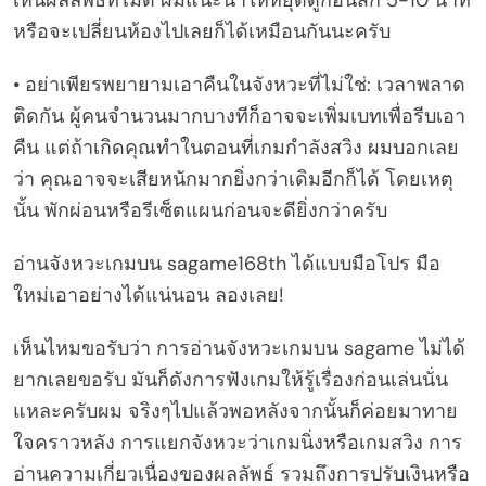
เห็นผลลัพธ์ที่ไม่ดี ผมแนะนำให้หยุดดูก่อนสัก 5-10 นาที
หรือจะเปลี่ยนห้องไปเลยก็ได้เหมือนกันนะครับ
• อย่าเพียรพยายามเอาคืนในจังหวะที่ไม่ใช่: เวลาพลาด
ติดกัน ผู้คนจำนวนมากบางทีก็อาจจะเพิ่มเบทเพื่อรีบเอา
คืน แต่ถ้าเกิดคุณทำในตอนที่เกมกำลังสวิง ผมบอกเลย
ว่า คุณอาจจะเสียหนักมากยิ่งกว่าเดิมอีกก็ได้ โดยเหตุ
นั้น พักผ่อนหรือรีเซ็ตแผนก่อนจะดียิ่งกว่าครับ
อ่านจังหวะเกมบน sagame168th ได้แบบมือโปร มือ
ใหม่เอาอย่างได้แน่นอน ลองเลย!
เห็นไหมขอรับว่า การอ่านจังหวะเกมบน sagame ไม่ได้
ยากเลยขอรับ มันก็ดังการฟังเกมให้รู้เรื่องก่อนเล่นนั่น
แหละครับผม จริงๆไปแล้วพอหลังจากนั้นก็ค่อยมาทาย
ใจคราวหลัง การแยกจังหวะว่าเกมนิ่งหรือเกมสวิง การ
อ่านความเกี่ยวเนื่องของผลลัพธ์ รวมถึงการปรับเงินหรือ