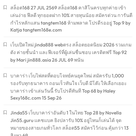
สล็อต168 27 JUL 2569 สล็อต168 คาสิโนครบทุกค่าย เข้า
เล่นง่าย ฟีลดี ทุกยอดฝาก 10% สายทุนน้อย สมัครด่วน การันตี
กำไรหลักแสน tangtem168 ห้ามพลาด โปรดีรออยู่ Top 9 by
Katja tangtem168e.com
เว็บเปิดใหม่ jinda888 webตรง สล็อตยอดนิยม 2026 รวมเกม
ดัง ค่ายชั้นนำ และฟีเจอร์ที่ผู้เล่นชื่นชอบ เครดิตฟรี Top 92
by Mari jin888.asia 26 JUL 69 พนัน
บาคาร่า เว็บไพ่สดที่ตอบโจทย์คนยุคใหม่ สมัครรับ 1,000
รองรับทุกธนาคาร ถอนเร็วทันใจ เว็บดี มีโต๊ะให้เลือกเยอะ
บาคาร่า เข้าเล่นวันนี้ รับโปรดีทันที Top 68 by Haley
Sexy168c.com 15 Sep 26
Jinda55 เว็บบาคาร่าอันดับ 1 ในไทย Top 28 by Novella
Jin55.guru แคชแบค ยิงปลารับ 10% อยู่ไหนก็เล่นได้ จุด
หมายของสายเกมทั่วโลก สล็อต55 สมัครไว้ก่อน คุ้มกว่า 13
สิงหา 69