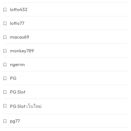
lotto432
lotto77
macau69
monkey789
ngernn
PG
PG Slot
PG Slot เว็บใหม่
pg77