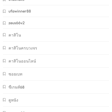
ufawinner88
zeus66v2
คาสิโน
คาสิโนครบวงจร
คาสิโนออนไลน์
ซอยเบท
ซีเกมส์68
ดูหนัง