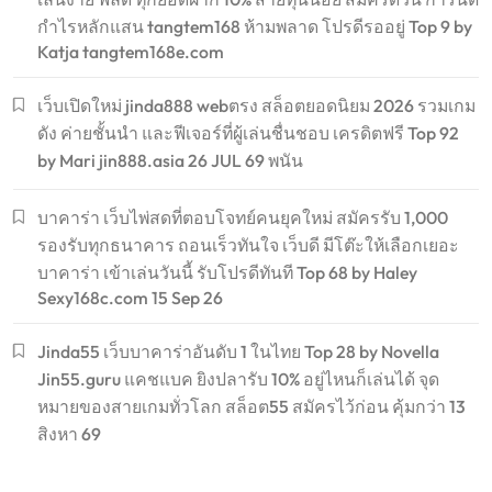
กำไรหลักแสน tangtem168 ห้ามพลาด โปรดีรออยู่ Top 9 by
Katja tangtem168e.com
เว็บเปิดใหม่ jinda888 webตรง สล็อตยอดนิยม 2026 รวมเกม
ดัง ค่ายชั้นนำ และฟีเจอร์ที่ผู้เล่นชื่นชอบ เครดิตฟรี Top 92
by Mari jin888.asia 26 JUL 69 พนัน
บาคาร่า เว็บไพ่สดที่ตอบโจทย์คนยุคใหม่ สมัครรับ 1,000
รองรับทุกธนาคาร ถอนเร็วทันใจ เว็บดี มีโต๊ะให้เลือกเยอะ
บาคาร่า เข้าเล่นวันนี้ รับโปรดีทันที Top 68 by Haley
Sexy168c.com 15 Sep 26
Jinda55 เว็บบาคาร่าอันดับ 1 ในไทย Top 28 by Novella
Jin55.guru แคชแบค ยิงปลารับ 10% อยู่ไหนก็เล่นได้ จุด
หมายของสายเกมทั่วโลก สล็อต55 สมัครไว้ก่อน คุ้มกว่า 13
สิงหา 69