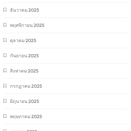
ธันวาคม 2025
พฤศจิกายน 2025
ตุลาคม 2025
กันยายน 2025
สิงหาคม 2025
กรกฎาคม 2025
มิถุนายน 2025
พฤษภาคม 2025