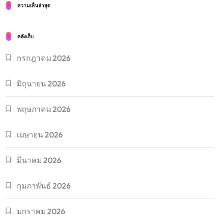
ความเห็นล่าสุด
คลังเก็บ
กรกฎาคม 2026
มิถุนายน 2026
พฤษภาคม 2026
เมษายน 2026
มีนาคม 2026
กุมภาพันธ์ 2026
มกราคม 2026