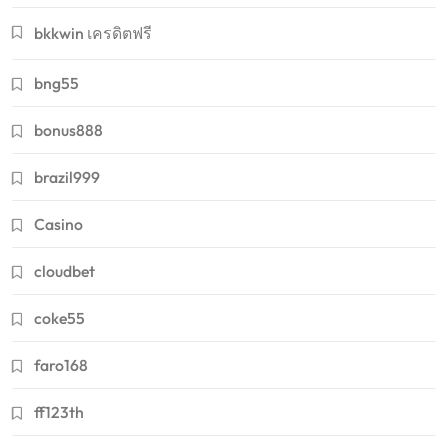
bkkwin เครดิตฟรี
bng55
bonus888
brazil999
Casino
cloudbet
coke55
faro168
ff123th