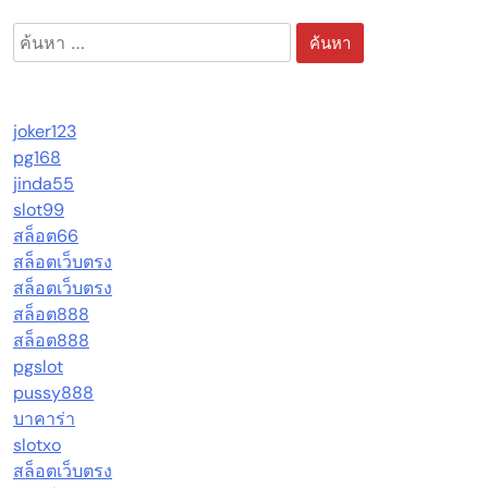
สวนสุนันทา ปฏิทินรับสมัคร
ค้นหา
Top 8 by Sybil ssru.ac.th
สำหรับ:
joker123
pg168
jinda55
slot99
สล็อต66
สล็อตเว็บตรง
สล็อตเว็บตรง
สล็อต888
สล็อต888
pgslot
pussy888
บาคาร่า
slotxo
สล็อตเว็บตรง