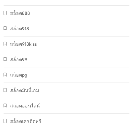
สล็อต888
สล็อต918
สล็อต918kiss
สล็อต99
สล็อตpg
สล็อตมันนี่เกม
สล็อตออนไลน์
สล็อตเครดิตฟรี