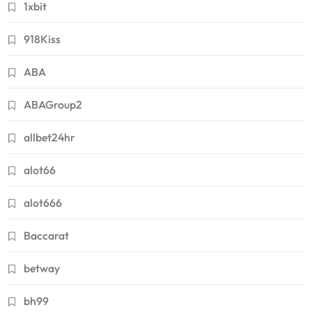
1xbit
918Kiss
ABA
ABAGroup2
allbet24hr
alot66
alot666
Baccarat
betway
bh99