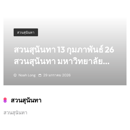
สวนสุนันทา
สวนสุนันทา 13 กุมภาพันธ์ 26
สวนสุนันทา มหาวิทยาลัย
ราชภัฏ ผลิตบุคลากรคุณภาพ
Noah Long
29 มกราคม 2026
สู่ตลาดงานที่ดีสุด สาขายอด
นิยมสวนสุนันทา หลักสูตร
สวนสุนันทา
ครุศาสตร์สวนสุนันทา ส่ง
สวนสุนันทา
เสริมโอกาสในการทำงาน