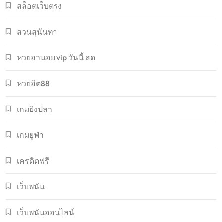
สล็อตเว็บตรง
สวนสุนันทา
หวยฮานอย vip วันนี้ สด
หวยฮิต88
เกมยิงปลา
เกมยูฟ่า
เครดิตฟรี
เว็บพนัน
เว็บพนันออนไลน์