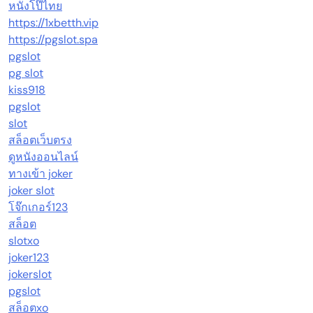
หนังโป๊ไทย
https://1xbetth.vip
https://pgslot.spa
pgslot
pg slot
kiss918
pgslot
slot
สล็อตเว็บตรง
ดูหนังออนไลน์
ทางเข้า joker
joker slot
โจ๊กเกอร์123
สล็อต
slotxo
joker123
jokerslot
pgslot
สล็อตxo