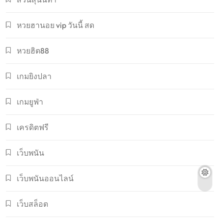
หวยฮานอย vip วันนี้ สด
หวยฮิต88
เกมยิงปลา
เกมยูฟ่า
เครดิตฟรี
เว็บพนัน
เว็บพนันออนไลน์
เว็บสล็อต