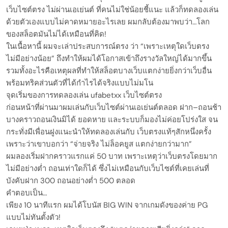
เว็บไซต์ตรง ไม่ผ่านเอเย่นต์ ที่คนไม่ใช่น้อยชี้แนะ แล้วก็ทดลองเล่น
ด้วยตัวเองแบบไม่คาดหมายอะไรเลย ผมกลับต้องมาพบว่า…โลก
ของสล็อตมันไม่ได้เหมือนที่คิด!
ในเนื้อหานี้ ผมจะเล่าประสบการณ์ตรง ว่า “เพราะเหตุใดเว็บตรง
ไม่มีอย่างน้อย” ถึงทำให้ผมได้โอกาสเข้าถึงรางวัลใหญ่ได้มากขึ้น
รวมทั้งอะไรคือเหตุผลที่ทำให้สล็อตบางเว็บแตกง่ายยิ่งกว่าเว็บอื่น
พร้อมทริคส่วนตัวที่ได้กำไรได้จริงแบบไม่มโน
จุดเริ่มของการทดลองเล่น ufabetxx เว็บไซต์ตรง
ก่อนหน้าที่ผ่านมาผมเล่นกับเว็บไซต์ผ่านเอเย่นต์ตลอด ฝาก–ถอนช้า
บางคราวถอนเงินมิได้ ยอดหาย และระบบก็มองไม่ค่อยโปร่งใส จน
กระทั่งมีเพื่อนฝูงแนะนำให้ทดลองเล่นกับ เว็บตรงแท้ๆสักหนึ่งครั้ง
เพราะว่าเขาบอกว่า “จ่ายจริง ไม่ล็อคยูส แตกง่ายกว่ามาก”
ผมลองเริ่มฝากคราวแรกแค่ 50 บาท เพราะเหตุว่าเว็บตรงโดยมาก
ไม่มีอย่างต่ำ ถอนเท่าใดก็ได้ ซึ่งไม่เหมือนกับเว็บไซต์ที่เคยเล่นที่
บังคับฝาก 300 ถอนอย่างต่ำ 500 ตลอด
คำตอบเป็น…
เพียง 10 นาทีแรก ผมได้โบนัส BIG WIN จากเกมดังของค่าย PG
แบบไม่ทันตั้งตัว!