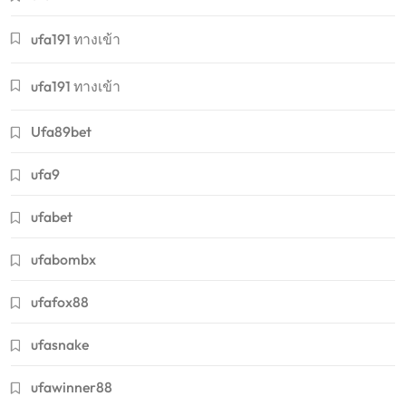
ufa191 ทางเข้า
ufa191 ทางเข้า
Ufa89bet
ufa9
ufabet
ufabombx
ufafox88
ufasnake
ufawinner88