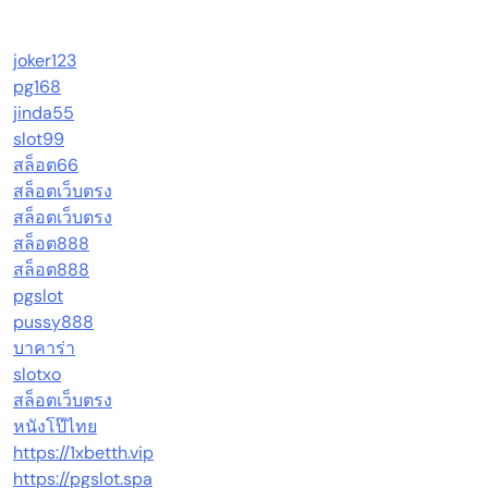
joker123
pg168
jinda55
slot99
สล็อต66
สล็อตเว็บตรง
สล็อตเว็บตรง
สล็อต888
สล็อต888
pgslot
pussy888
บาคาร่า
slotxo
สล็อตเว็บตรง
หนังโป๊ไทย
https://1xbetth.vip
https://pgslot.spa