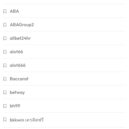
ABA
ABAGroup2
allbet24hr
alot66
alot666
Baccarat
betway
bh99
bkkwin เครดิตฟรี