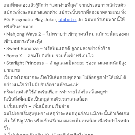
เกมที่ทดลองแล้วรู้สึกว่า “แตกง่ายที่สุด” จากประสบการณ์ส่วนตัว
แม้กระทั้งละคนดวงแตกต่าง แม้กระนั้นจากที่ลองมาหลายเกม ทั้ง
PG, Pragmatic Play, Joker,
ufabetxx
Jili ผมพบว่าเกมพวกนี้ให้
ฟรีสปินง่ายมาก
• Mahjong Ways 2 – ไม่ทราบว่าเข้าทุกคนไหม แม้กระนั้นของผม
เข้าบ่อยกระทั่งสะดุ้ง
• Sweet Bonanza – ฟรีสปินแตกดี ลูกอมลงอย่างชั่วร้าย
• Roma X – คอมโบดีเยี่ยม รวมทั้งเข้าฟรีเกมไว
• Starlight Princess – ตัวคูณลงเป็นระยะ ช่องทางแตกหนักมีสูง
มากมาย
เว็บตรงโดยมากจะเปิดให้เล่นครบทุกค่าย ไม่ล็อกยูส ทำให้เล่นได้
อย่างแน่ใจว่าไม่มีปรับอัตราแพ้ชนะแน่ๆ
ทริคส่วนตัวที่ใช้สำหรับเพื่อการทำรายได้จริง สล็อตยูฟ่า
นี่เป็นสิ่งที่ผมยึดเป็นกฎส่วนตัวเวลาเล่นสล็อต
1. เริ่มเบทต่ำ – เพิ่มเมื่อเกมเริ่มจ่าย
ผมไม่เคยเริ่มสูงๆเพราะเหตุว่าจะหมดทุนก่อน แม้กระนั้นถ้าเกิดเกม
เริ่มให้ Big Win หรือเข้าฟรีเกม ผมจะเพิ่มเบทน้อยเพื่อรับกำไรหนัก
ขึ้น