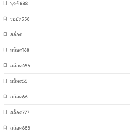
พุซซี่888
รอยัล558
สล็อต
สล็อต168
สล็อต456
สล็อต55
สล็อต66
สล็อต777
สล็อต888