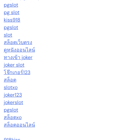
pgslot
pg slot
kiss918
pgslot
slot
สล็อตเว็บตรง
ดูหนังออนไลน์
ทางเข้า joker
joker slot
โจ๊กเกอร์123
สล็อต
slotxo
joker123
jokerslot
pgslot
สล็อตxo
สล็อตออนไลน์
918kiss