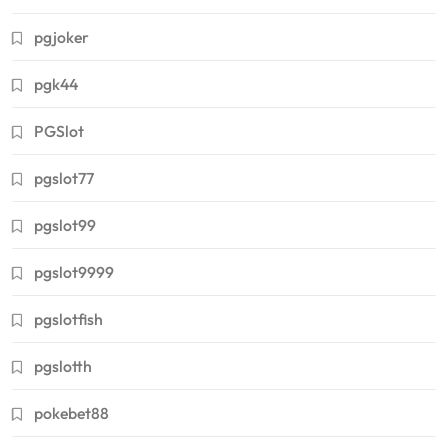
pgjoker
pgk44
PGSlot
pgslot77
pgslot99
pgslot9999
pgslotfish
pgslotth
pokebet88