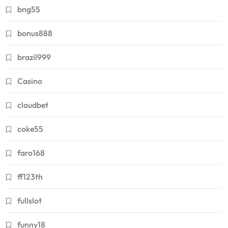
bng55
bonus888
brazil999
Casino
cloudbet
coke55
faro168
ff123th
fullslot
funny18