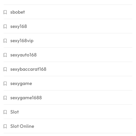
sbobet
sexy168
sexy168vip
sexyauto168
sexybaccarat168
sexygame
sexygame1688
Slot
Slot Online