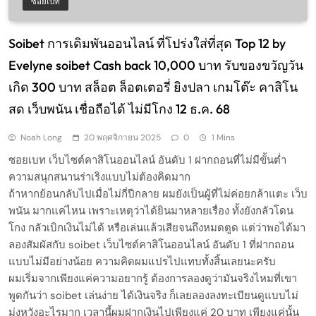
ซอยเบท
Soibet การเดิมพันออนไลน์ ที่โปร่งใส่ที่สุด Top 12 by
Evelyne soibet Cash back 10,000 บาท รับของขวัญวัน
เกิด 300 บาท สล็อต ล็อตเตอรี่ ยิงปลา เกมโต๊ะ คาสิโน
สด เว็บพนัน เชื่อถือได้ ไม่มีโกง 12 ธ.ค. 68
Noah Long
20 พฤศจิกายน 2025
0
1 Mins
ซอยเบท เว็บไซต์คาสิโนออนไลน์ อันดับ 1 ฝากถอนที่ไม่มีขั้นต่ำ
ความสนุกสนานร่าเริงแบบไม่ต้องคิดมาก
ถ้าหากย้อนกลับไปเมื่อไม่กี่ปีกลาย ผมยังเป็นผู้ที่ไม่ค่อยกล้าแตะ เว็บ
พนัน มากแค่ไหน เพราะเหตุว่าได้ยินมาหลายเรื่อง ทั้งยังกลัวโดน
โกง กลัวเบิกเงินไม่ได้ หรือเล่นแล้วเสียจนถึงหมดตูด แต่ว่าพอได้มา
ลองสัมผัสกับ soibet เว็บไซต์คาสิโนออนไลน์ อันดับ 1 ที่ฝากถอน
แบบไม่มีอย่างน้อย ความคิดผมแปรไปแทบทั้งสิ้นเลยนะครับ
ผมเริ่มจากเพียงแค่ความอยากรู้ ต้องการลองดูว่ามันจริงไหมที่เขา
พูดกันว่า soibet เล่นง่าย ได้เงินจริง ก็เลยลองลงทะเบียนดูแบบไม่
มุ่งหวังอะไรมาก เวลานี้ผมฝากเงินไปเพียงแค่ 20 บาท เพียงแค่นั้น