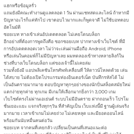
แฮกหรือข้อมูลรั่ว
แถมยังมีคณะทำงานดูแลตลอด 1 วัน ผ่านแชทสดและไลน์ ถ้าหากมี
ปัญหาอะไรก็แค่ทักไป เขาตอบไวมากและก็พูดจาดี ไม่ใช้บอทตอบ
อัตโนมัติ
ซอยเบท ทางเข้าเล่นอัปเดตตลอด ไม่เคยโดนบล็อก
อีกอย่างที่ต้องการพูดถึงคือ ซอกซอยเบท ปากทางเข้าเว็บไซต์ ที่มี
การอัปเดตตลอดเวลา ไม่ว่าจะเล่นผ่านมือถือ Android, iPhone
หรือเล่นในคอมพ์ก็ไม่มีปัญหาเลย ผมทดลองเข้าทางหลายลิงก์ใน
ช่วงที่บางเว็บโดนบล็อก แต่ของเจ้านี้ไม่เคยล่ม
รวมทั้งยังมี แอปพลิเคชันโทรศัพท์เคลื่อนที่ ให้ดาวน์โหลดด้วย เล่น
ได้สบาย ไม่ต้องเปิดโปรแกรมท่องอินเตอร์เน็ต บันทึกรหัสได้ ไม่
เป็นอันตรายมากมาย ตอบปัญหาทุกๆอย่างของนักปั่นสล็อตสมัยใหม่
แตกง่ายทุกค่าย ทุกเกม มีเกมให้เลือกมากยิ่งกว่า 3,000 เกม
เว็บไซต์ตรงไม่ผ่านเอเย่นต์ ระบบไม่มีอันตราย ฝากถอนเร็ว โปรโม
ชั่นเยอะแยะ แจกจริงทุกๆวัน ที่สำคัญเป็น เว็บแห่งนี้มี ฐานผู้เล่นจริง
มากมาย เวลาเข้าเกมไม่เคยถ่วง ไม่เคยหลุด และมียอดออนไลน์
พร้อมกันนับหมื่นคนต่อวัน
ซอยเบท จากคนที่เคยกลัว เปลี่ยนเป็นคนที่เสนอแนะต่อ