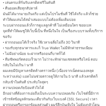
• เล่นครบเทิร์นรับเครดิตฟรีในทันที
• คืนยอดเสียทุกสัปดาห์
มันมิได้มากมายเกินจริง แต่เป็นโปรโมชั่นที่ ใช้ได้จริง แล้วก็ช่วย
ทำให้ผมเล่นได้สม่ำเสมอแบบไม่ต้องเพิ่มเติมบ่อย
ระบบฝากถอนแล้วก็การดูแลลูกค้าที่ ไม่เหมือนใคร ซอยเบท
จุดที่ทำให้ผมชูให้เว็บนี้เป็น ที่หนึ่งในใจ เป็นเรื่องระบบรวมทั้งบริการ
ขอรับ
• ฝากถอนออโต้เร็วจริง ใช้เวลาเฉลี่ยไม่ถึง 30 วินาที
• รองรับทุกธนาคารและก็ True Wallet ไม่มีหักค่าธรรมเนียม
• ไม่มีอย่างน้อย จะฝากหรือถอนกี่บาทก็ได้
• ทีมซัพพอร์ตตอบเร็วมาก ไม่ว่าจะทักผ่านแชทสดหรือไลน์ ตอบ
กลับในไม่เกิน 1 นาที
ผมเคยมีปัญหาเครดิตค้างคราวหนึ่ง (เนื่องจากเน็ตตนเองหลุด
ระหว่างเล่น) แอดไม่นช่วยตรวจดูให้ภายใน 5 นาที แล้วเครดิตก็
กลับเข้าในทันที ประทับใจสุดๆ
ความปลอดภัยป้อมหัวใจได้
อีกอย่างที่ต้องการเอ่ยถึงเป็นระบบความปลอดภัย เว็บไซต์นี้มีการ
เข้ารหัสข้อมูลลักษณะเดียวกันกับเว็บแบงค์ (SSL Secure) เวลา
ฝากถอนหรือกรอกข้อมูลส่วนตัว ผมรู้สึกบันเทิงใจ ไม่ต้องกลัวโดน