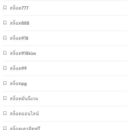
สล็อต777
สล็อต888
สล็อต918
สล็อต918kiss
สล็อต99
สล็อตpg
สล็อตมันนี่เกม
สล็อตออนไลน์
สล็อตเครดิตฟรี