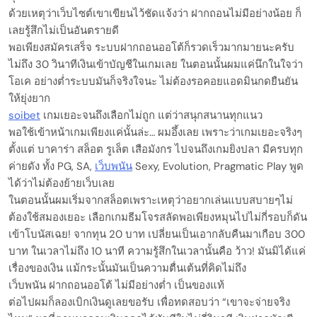
ด้วยเหตุว่าเว็บไซต์เขาเขียนไว้ชัดแจ้งว่า ฝากถอนไม่มีอย่างน้อย ก็
เลยรู้สึกไม่เป็นอันตรายดี
พอเพียงสมัครเสร็จ ระบบฝากถอนออโต้ก็รวดเร็วมากมายนะครับ
ไม่ถึง 30 วินาทีเงินเข้าบัญชีในเกมเลย ในตอนนั้นผมแค่นึกในใจว่า
โอเค อย่างต่ำระบบมันก็จริงใจนะ ไม่ต้องรอคอยแอดมินกดยืนยัน
ให้ยุ่งยาก
soibet
เกมเยอะจนถึงเลือกไม่ถูก แต่ว่าสนุกสนานทุกแนว
พอใช้เข้าหน้าเกมเพียงแค่นั้นล่ะ… ผมอึ้งเลย เพราะว่าเกมเยอะจริงๆ
ตั้งแต่ บาคาร่า สล็อต รูเล็ต เสือมังกร ไปจนถึงเกมยิงปลา มีครบทุก
ค่ายดัง ทั้ง PG, SA,
เว็บพนัน
Sexy, Evolution, Pragmatic Play พูด
ได้ว่าไม่ต้องย้ายเว็บเลย
ในตอนนั้นผมเริ่มจากสล็อตเพราะเหตุว่าอยากเล่นแบบสบายๆไม่
ต้องใช้สมองเยอะ เลือกเกมธีมโจรสลัดพอเพียงหมุนไปไม่กี่รอบก็ดัน
เข้าโบนัสเฉย! จากทุน 20 บาท เปลี่ยนเป็นเอากลับคืนมาเกือบ 300
บาท ในเวลาไม่ถึง 10 นาที ความรู้สึกในเวลานั้นคือ ว้าว! มันมิได้แค่
เรื่องของเงิน แม้กระนั้นมันเป็นความตื่นเต้นที่คิดไม่ถึง
เว็บพนัน ฝากถอนออโต้ ไม่มีอย่างต่ำ เป็นของแท้
ต่อไปผมก็ลองเบิกเงินดูเลยขอรับ เพื่อทดสอบว่า “เขาจะจ่ายจริง