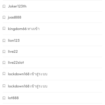
Joker123th
juad888
kingdom66 ทางเข้า
lion123
live22
live22slot
lockdown168 เข้าสู่ระบบ
lockdown168 เข้าสู่ระบบ
lot888