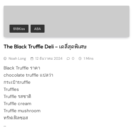
918Kiss
ABA
The Black Truffle Deli – เดลี่สุดพิเศษ
Noah Long
12 ธันวาคม 2024
0
1 Mins
Black Truffle ราคา
chocolate truffle แปลว่า
กระเป๋าtruffle
Truffles
Truffle รสชาติ
Truffle cream
Truffle mushroom
ทรัฟเฟิลซอส
…