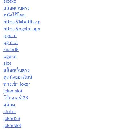
slotxo
สล็อตเว็บตรง
หนังโป๊ไทย
https://1xbetth.vip
https://pgslot.spa
pgslot
pg slot
kiss918
pgslot
slot
สล็อตเว็บตรง
ดูหนังออนไลน์
ทางเข้า joker
joker slot
โจ๊กเกอร์123
สล็อต
slotxo
joker123
jokerslot