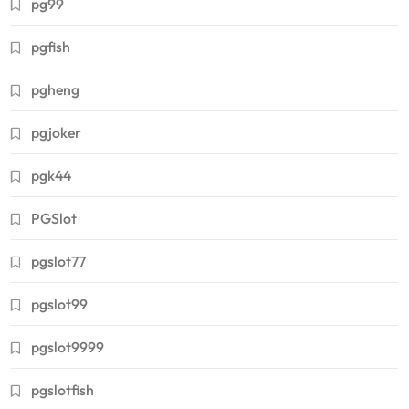
pg99
pgfish
pgheng
pgjoker
pgk44
PGSlot
pgslot77
pgslot99
pgslot9999
pgslotfish