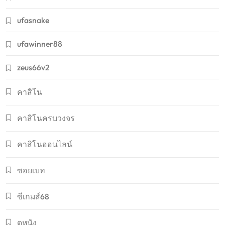
ufasnake
ufawinner88
zeus66v2
คาสิโน
คาสิโนครบวงจร
คาสิโนออนไลน์
ซอยเบท
ซีเกมส์68
ดูหนัง