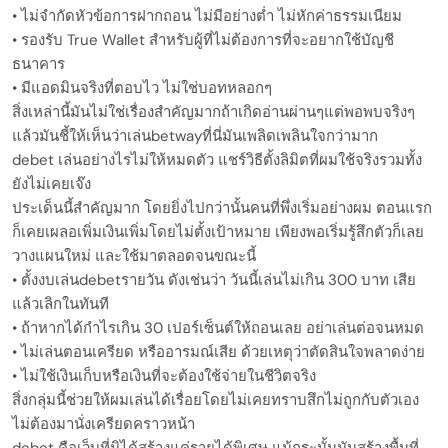
• ไม่จำกัดหัวข้อการฝากถอน ไม่มีอย่างต่ำ ไม่หักค่าธรรมเนียม
• รองรับ True Wallet สำหรับผู้ที่ไม่ต้องการที่จะอยากใช้บัญชี
ธนาคาร
• มีแอดมินจริงที่ตอบไว ไม่ใช่บอทหลอกๆ
สิ่งเหล่านี้มันไม่ใช่เรื่องสำคัญมากถ้าเกิดอ่านผ่านๆแต่พอพบจริงๆ
แล้วมันชี้ให้เห็นว่าเล่นbetwayที่นี่มันเพลิดเพลินใจกว่ามาก
debet เล่นอย่างไรไม่ให้หมดตัว แชร์วิธีตั้งลิมิตที่ผมใช้จริงรวมทั้ง
ยังไม่เคยเจ๊ง
ประเด็นนี้สำคัญมาก โดยยิ่งไปกว่านั้นคนที่พึ่งเริ่มอย่างผม ตอนแรก
ก็เคยเผลอเพิ่มเงินเพิ่มโดยไม่ตั้งเป้าหมาย เพียงพอเริ่มรู้สึกตัวก็เลย
วางแผนใหม่ และใช้มาตลอดจนขณะนี้
• ตั้งงบเล่นdebetรายวัน ดังเช่นว่า วันนี้เล่นไม่เกิน 300 บาท เสีย
แล้วเลิกในทันที
• ถ้าหากได้กำไรเกิน 30 เปอร์เซ็นต์ให้ถอนเลย อย่าเล่นต่อจนหมด
• ไม่เล่นตอนเครียด หรืออารมณ์เสีย ด้วยเหตุว่าตัดสินใจพลาดง่าย
• ไม่ใช้เงินเก็บหรือเงินที่จะต้องใช้จ่ายในชีวิตจริง
สิ่งกลุ่มนี้ช่วยให้ผมเล่นได้เรื่อยโดยไม่เคยทราบสึกไม่ถูกกับตัวเอง
ไม่ต้องมานั่งเครียดคราวหน้า