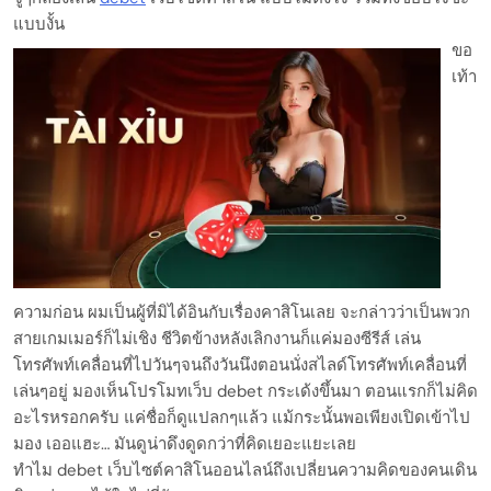
แบบงั้น
ขอ
เท้า
ความก่อน ผมเป็นผู้ที่มิได้อินกับเรื่องคาสิโนเลย จะกล่าวว่าเป็นพวก
สายเกมเมอร์ก็ไม่เชิง ชีวิตข้างหลังเลิกงานก็แค่มองซีรีส์ เล่น
โทรศัพท์เคลื่อนที่ไปวันๆจนถึงวันนึงตอนนั่งสไลด์โทรศัพท์เคลื่อนที่
เล่นๆอยู่ มองเห็นโปรโมทเว็บ debet กระเด้งขึ้นมา ตอนแรกก็ไม่คิด
อะไรหรอกครับ แค่ชื่อก็ดูแปลกๆแล้ว แม้กระนั้นพอเพียงเปิดเข้าไป
มอง เออแฮะ… มันดูน่าดึงดูดกว่าที่คิดเยอะแยะเลย
ทำไม debet เว็บไซต์คาสิโนออนไลน์ถึงเปลี่ยนความคิดของคนเดิน