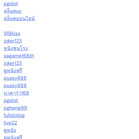
pgslot
สล็อตxo
สล็อตออนไลน์
918kiss
joker123
หนังชนโรง
sagame168th
joker123
ดูหนังฟรี
pussy888
pussy888
บาคาร่า168
pgslot
pgheng99
fullslotpg
live22
ดูหนัง
ดูหนังฟรี