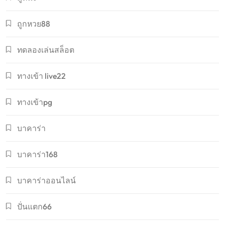
ถูกหวย88
ทดลองเล่นสล็อต
ทางเข้า live22
ทางเข้าpg
บาคาร่า
บาคาร่า168
บาคาร่าออนไลน์
ปั่นแตก66