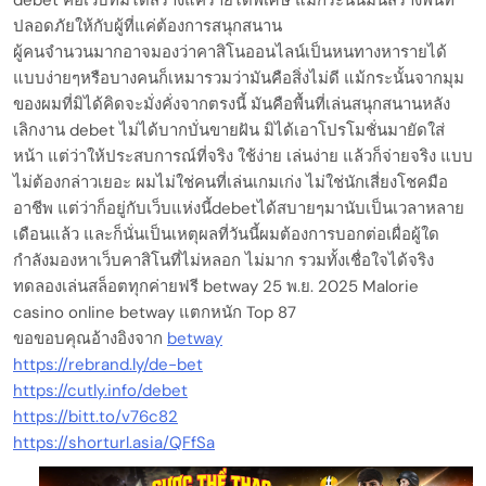
debet คือเว็บที่มิได้สร้างแค่รายได้พิเศษ แม้กระนั้นมันสร้างพื้นที่
ปลอดภัยให้กับผู้ที่แค่ต้องการสนุกสนาน
ผู้คนจำนวนมากอาจมองว่าคาสิโนออนไลน์เป็นหนทางหารายได้
แบบง่ายๆหรือบางคนก็เหมารวมว่ามันคือสิ่งไม่ดี แม้กระนั้นจากมุม
ของผมที่มิได้คิดจะมั่งคั่งจากตรงนี้ มันคือพื้นที่เล่นสนุกสนานหลัง
เลิกงาน debet ไม่ได้บากบั่นขายฝัน มิได้เอาโปรโมชั่นมายัดใส่
หน้า แต่ว่าให้ประสบการณ์ที่จริง ใช้ง่าย เล่นง่าย แล้วก็จ่ายจริง แบบ
ไม่ต้องกล่าวเยอะ ผมไม่ใช่คนที่เล่นเกมเก่ง ไม่ใช่นักเสี่ยงโชคมือ
อาชีพ แต่ว่าก็อยู่กับเว็บแห่งนี้debetได้สบายๆมานับเป็นเวลาหลาย
เดือนแล้ว และก็นั่นเป็นเหตุผลที่วันนี้ผมต้องการบอกต่อเผื่อผู้ใด
กำลังมองหาเว็บคาสิโนที่ไม่หลอก ไม่มาก รวมทั้งเชื่อใจได้จริง
ทดลองเล่นสล็อตทุกค่ายฟรี betway 25 พ.ย. 2025 Malorie
casino online betway แตกหนัก Top 87
ขอขอบคุณอ้างอิงจาก
betway
https://rebrand.ly/de-bet
https://cutly.info/debet
https://bitt.to/v76c82
https://shorturl.asia/QFfSa