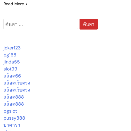
Read More
ค้นหา
สำหรับ:
joker123
pg168
jinda55
slot99
สล็อต66
สล็อตเว็บตรง
สล็อตเว็บตรง
สล็อต888
สล็อต888
pgslot
pussy888
บาคาร่า