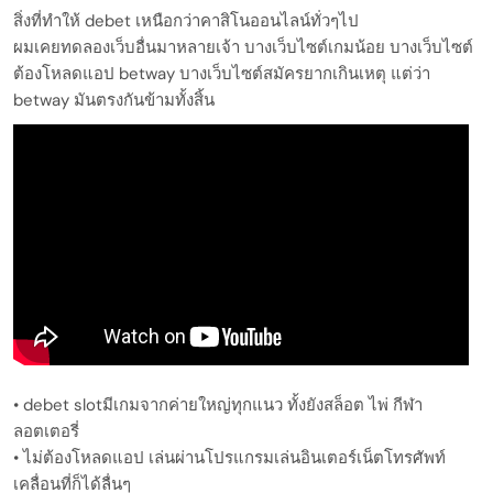
สิ่งที่ทำให้ debet เหนือกว่าคาสิโนออนไลน์ทั่วๆไป
ผมเคยทดลองเว็บอื่นมาหลายเจ้า บางเว็บไซต์เกมน้อย บางเว็บไซต์
ต้องโหลดแอป betway บางเว็บไซต์สมัครยากเกินเหตุ แต่ว่า
betway มันตรงกันข้ามทั้งสิ้น
• debet slotมีเกมจากค่ายใหญ่ทุกแนว ทั้งยังสล็อต ไพ่ กีฬา
ลอตเตอรี่
• ไม่ต้องโหลดแอป เล่นผ่านโปรแกรมเล่นอินเตอร์เน็ตโทรศัพท์
เคลื่อนที่ก็ได้ลื่นๆ