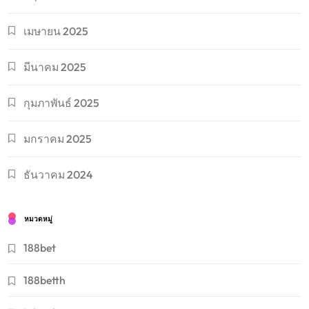
เมษายน 2025
มีนาคม 2025
กุมภาพันธ์ 2025
มกราคม 2025
ธันวาคม 2024
หมวดหมู่
188bet
188betth