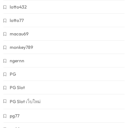
lotto432
lotto77
macau69
monkey789
ngernn
PG
PG Slot
PG Slot เว็บใหม่
pg77