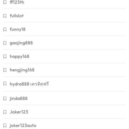
ff123th
fullslot
funny18
gaojing888
happy168
hengjing168
hydra888 เครดิตฟรี
jinda888
Joker123
joker123auto