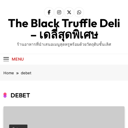
Skip
to
content
The Black Truffle Deli
– เดลี่สุดพิเศษ
ร้านอาหารที่นำเสนอเมนูสุดหรูพร้อมด้วยวัตถุดิบชั้นเลิศ
MENU
Home
debet
DEBET