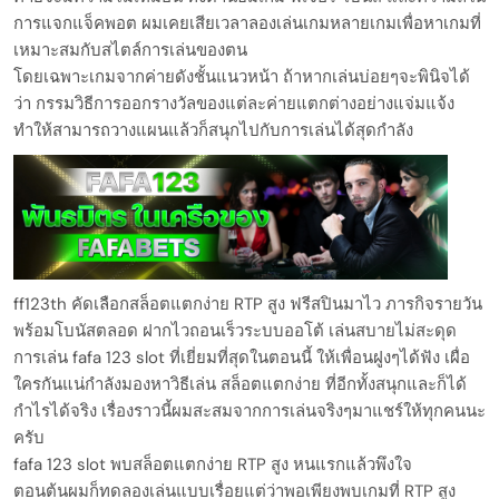
การแจกแจ็คพอต ผมเคยเสียเวลาลองเล่นเกมหลายเกมเพื่อหาเกมที่
เหมาะสมกับสไตล์การเล่นของตน
โดยเฉพาะเกมจากค่ายดังชั้นแนวหน้า ถ้าหากเล่นบ่อยๆจะพินิจได้
ว่า กรรมวิธีการออกรางวัลของแต่ละค่ายแตกต่างอย่างแจ่มแจ้ง
ทำให้สามารถวางแผนแล้วก็สนุกไปกับการเล่นได้สุดกำลัง
ff123th คัดเลือกสล็อตแตกง่าย RTP สูง ฟรีสปินมาไว ภารกิจรายวัน
พร้อมโบนัสตลอด ฝากไวถอนเร็วระบบออโต้ เล่นสบายไม่สะดุด
การเล่น fafa 123 slot ที่เยี่ยมที่สุดในตอนนี้ ให้เพื่อนฝูงๆได้ฟัง เผื่อ
ใครกันแน่กำลังมองหาวิธีเล่น สล็อตแตกง่าย ที่อีกทั้งสนุกและก็ได้
กำไรได้จริง เรื่องราวนี้ผมสะสมจากการเล่นจริงๆมาแชร์ให้ทุกคนนะ
ครับ
fafa 123 slot พบสล็อตแตกง่าย RTP สูง หนแรกแล้วพึงใจ
ตอนต้นผมก็ทดลองเล่นแบบเรื่อยแต่ว่าพอเพียงพบเกมที่ RTP สูง