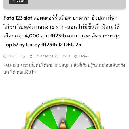
Ff123th
Fafa 123 slot ลอตเตอร์รี่ สล็อต บาคาร่า ยิงปลา กีฬา
ไก่ชน โปรเด็ด ถอนง่าย ฝาก-ถอน ไม่มีขั้นต่ำ มีเกมให้
เลือกกว่า 4,000 เกม ff123th เกมมาแรง อัตราชนะสูง
Top 57 by Casey ff123th 12 DEC 25
Noah Long
1 ธันวาคม 2025
0
1 Mins
Fafa 123 slot เริ่มต้นได้ง่าย เกมสนุก แล้วก็เรียนรู้ระบบก่อนเล่นจริง
เล่นได้ ถอนเงินไว