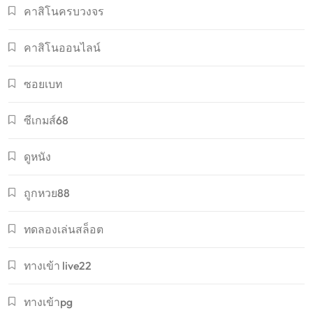
คาสิโนครบวงจร
คาสิโนออนไลน์
ซอยเบท
ซีเกมส์68
ดูหนัง
ถูกหวย88
ทดลองเล่นสล็อต
ทางเข้า live22
ทางเข้าpg