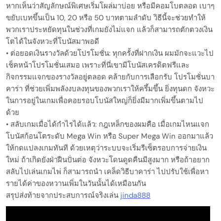
หากเห็นว่าสัญลักษณ์พิเศษเริ่มโผล่มาบ่อย หรือมีคอมโบตลอด เบาๆ
ขยับเบทขึ้นเป็น 10, 20 หรือ 50 บาทตามลำดับ วิธีนี้จะช่วยทำให้
พวกเราประหยัดทุนในช่วงที่เกมยังไม่แจก แล้วก็สามารถตักตวงเงิน
โตได้ในจังหวะที่โบนัสมาพอดี
• ต่อยอดเงินรางวัลด้วยโปรโมชั่น: ทุกครั้งที่ฝากเงิน ผมมักจะแวะไป
เช็คหน้าโปรโมชั่นเสมอ เพราะที่นี่เขามีโบนัสเครดิตฟรีและ
กิจกรรมแจกของรางวัลอยู่ตลอด คล้ายกับการเลือกรับ โปรโมชั่นบา
คาร่า ที่ช่วยเพิ่มพลังงบลงทุนของพวกเราให้ครึ้มขึ้น ยิ่งทุนดก จังหวะ
ในการอยู่ในเกมเพื่อคอยรอบโบนัสใหญ่ก็ยิ่งมีมากเพิ่มขึ้นตามไป
ด้วย
• สลับเกมเมื่อได้กำไรได้แล้ว: กฎเหล็กของผมคือ เมื่อเกมไหนแจก
โบนัสก้อนโตระดับ Mega Win หรือ Super Mega Win ออกมาแล้ว
ให้กดแปลงเกมทันที ด้วยเหตุว่าระบบจะเริ่มรีเซ็ตรอบการจ่ายเงิน
ใหม่ ถ้าเกิดยังฝ่าฝืนปั่นต่อ จังหวะโดนดูดคืนมีสูงมาก หรือถ้าอยาก
สลับไปเล่นเกมไพ่ ก็สามารถนำ เคล็ดวิธีบาคาร่า ไปปรับใช้เพื่อหา
รายได้ค่าของหวานเพิ่มในวันนั้นได้เหมือนกัน
สรุปส่งท้ายจากประสบการณ์จริงเล่น
jinda888