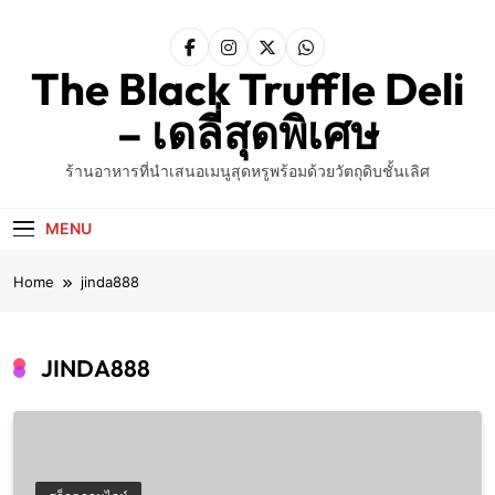
Skip
to
content
The Black Truffle Deli
– เดลี่สุดพิเศษ
ร้านอาหารที่นำเสนอเมนูสุดหรูพร้อมด้วยวัตถุดิบชั้นเลิศ
MENU
Home
jinda888
JINDA888