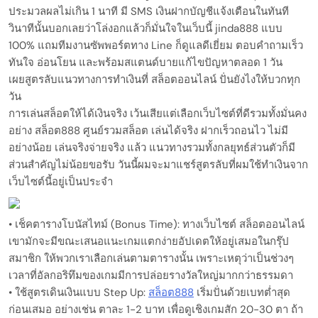
ประมวลผลไม่เกิน 1 นาที มี SMS เงินฝากบัญชีแจ้งเตือนในทันที
วินาทีนั้นบอกเลยว่าโล่งอกแล้วก็มั่นใจในเว็บนี้ jinda888 แบบ
100% แถมทีมงานซัพพอร์ตทาง Line ก็ดูแลดีเยี่ยม ตอบคำถามเร็ว
ทันใจ อ่อนโยน และพร้อมสแตนด์บายแก้ไขปัญหาตลอด 1 วัน
เผยสูตรลับแนวทางการทำเงินที่ สล็อตออนไลน์ ปั่นยังไงให้บวกทุก
วัน
การเล่นสล็อตให้ได้เงินจริง เว้นเสียแต่เลือกเว็บไซต์ที่ดีรวมทั้งมั่นคง
อย่าง สล็อต888 ศูนย์รวมสล็อต เล่นได้จริง ฝากเร็วถอนไว ไม่มี
อย่างน้อย เล่นจริงจ่ายจริง แล้ว แนวทางรวมทั้งกลยุทธ์ส่วนตัวก็มี
ส่วนสำคัญไม่น้อยขอรับ วันนี้ผมจะมาแชร์สูตรลับที่ผมใช้ทำเงินจาก
เว็บไซต์นี้อยู่เป็นประจำ
• เช็คตารางโบนัสไทม์ (Bonus Time): ทางเว็บไซต์ สล็อตออนไลน์
เขามักจะมีขณะเสนอแนะเกมแตกง่ายอัปเดตให้อยู่เสมอในกรุ๊ป
สมาชิก ให้พวกเราเลือกเล่นตามตารางนั้น เพราะเหตุว่าเป็นช่วงๆ
เวลาที่อัลกอริทึมของเกมมีการปล่อยรางวัลใหญ่มากกว่าธรรมดา
• ใช้สูตรเดินเงินแบบ Step Up:
สล็อต888
เริ่มปั่นด้วยเบทต่ำสุด
ก่อนเสมอ อย่างเช่น ตาละ 1-2 บาท เพื่อดูเชิงเกมสัก 20-30 ตา ถ้า