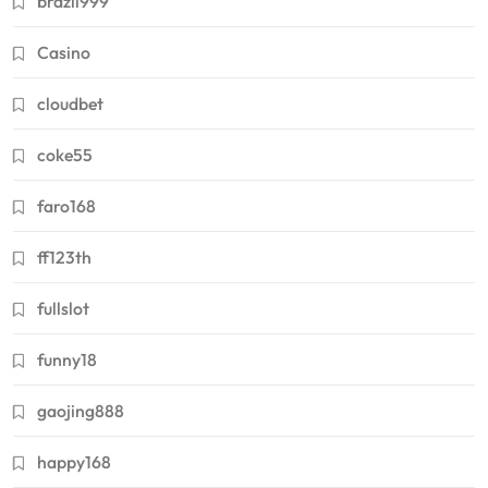
brazil999
Casino
cloudbet
coke55
faro168
ff123th
fullslot
funny18
gaojing888
happy168