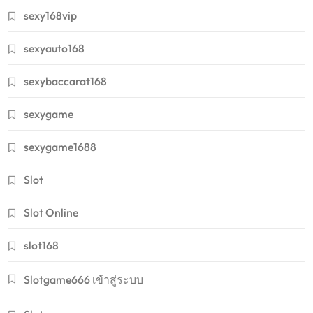
sexy168vip
sexyauto168
sexybaccarat168
sexygame
sexygame1688
Slot
Slot Online
slot168
Slotgame666 เข้าสู่ระบบ