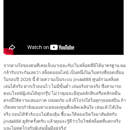
จากดวงใจของคนที่เคยเจ็บมาเยอะกับเว็บสล็อตที่มิได้มาตรฐาน ผม
กล้ารับประกันเลยว่า สล็อตออนไลน์ เป็นหนึ่งในเว็บตรงที่ยอดเยี่ยม
ในรอบปี 2026 นี้ ด้วยความเป็นระบบ jinda888 ศูนย์รวมสล็อต
เล่นได้จริง ฝากเร็วถอนไว ไม่มีขั้นต่ำ เล่นจริงจ่ายจริง ซึ่งสามารถ
ตอบโจทย์ผู้เล่นได้ทุกกรุ๊ป ไม่ว่าคุณจะมีทุนหลักสิบหรือหลักหมื่น
ตรงนี้ให้ความเสมอภาค ปลอดภัย แล้วก็โปร่งใสในทุกๆยอดสปิน ถ้า
เกิดสหายๆกำลังมองหาแหล่งลงทุนที่เพลิดเพลินใจ เล่นแล้วได้เงิน
จริง ถอนได้ชัวร์แบบไม่ต้องลุ้น ชี้แนะให้ลองเปิดใจมาสัมผัสกับ
jinda888 ดูสักครั้งครับ แล้วคุณจะรู้ดีว่าเว็บไซต์สล็อตที่แตกจริง
และไม่คดโกงกับผู้เล่นนั้นมีอยู่จริง!