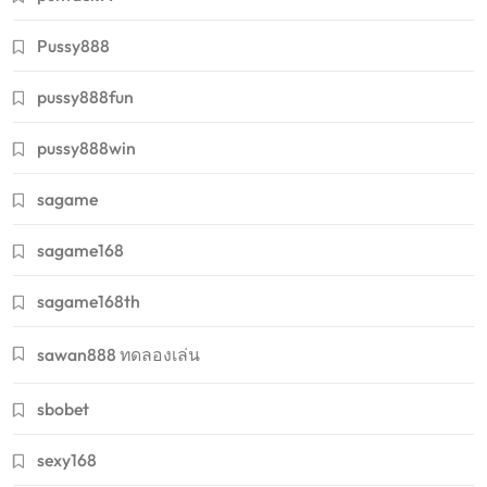
Pussy888
pussy888fun
pussy888win
sagame
sagame168
sagame168th
sawan888 ทดลองเล่น
sbobet
sexy168