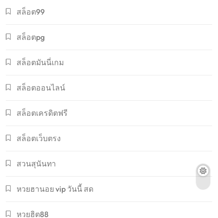
สล็อต99
สล็อตpg
สล็อตมันนี่เกม
สล็อตออนไลน์
สล็อตเครดิตฟรี
สล็อตเว็บตรง
สวนสุนันทา
หวยฮานอย vip วันนี้ สด
หวยฮิต88