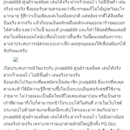
jinda888 ศูนย์รวมสล็อต เล่นได้จริง ฝากเร็วถอนไว ไม่มีขั้นต่ำ เล่น
จริงจ่ายจริง ซึ่งยอมรับตามตรงเลยว่าทีแรกๆผมก็ไม่ได้มุ่งหวังอะไร
มากมาย รู้สึกว่าเป็นเพียงแค่เว็บสล็อตปกติ แต่หลังจากที่ได้สิงสถิต
ปั่นจริง ฝากจริง แล้วก็ถอนเงินหลักหมื่นหลักแสนออกมารัวๆผมบอก
ได้คำเดียวเลยว่าเว็บนี้ ของแท้ jinda888 และก็ทำให้อคติที่ผมเคยมี
ต่อเว็บสล็อตออนไลน์เปลี่ยนไปอย่างสิ้นเชิง วันนี้ผมเลยต้องการจะ
มาเล่าประสบการณ์ตรงแบบเจาะลึก เผยทุกมุมมองให้เพื่อนพ้องๆได้
ฟังกันนะครับ
เปิดประสบการณ์วันแรกกับ jinda888 ศูนย์รวมสล็อต เล่นได้จริง
ฝากเร็วถอนไว ไม่มีขั้นต่ำ เล่นจริงจ่ายจริง
ย้อนกลับไปวันแรกที่ผมสมัครเป็นสมาชิก jinda888 สิ่งแรกที่สะดุด
ตาและทำให้มีความรู้สึกซาบซึ้งใจเป็นระบบอินเตอร์เฟซที่ใช้งาน
ง่ายมาก ไม่ว่าคุณจะเป็นมือใหม่ที่ไม่เคยเล่นมาก่อน หรือเป็นสาย
เก๋าที่ผ่านมากี่เว็บก็สามารถเข้าใจระบบได้ในทันที ภายในเว็บไซต์
ประกอบไปด้วยค่ายเกมชั้นหนึ่งระดับโลกเยอะมาก สมกับฉายา
jinda888 ศูนย์รวมสล็อต เล่นได้จริง ฝากเร็วถอนไว ไม่มีอย่างน้อย
เล่นจริงจ่ายจริง เพราะเขารวมเอาค่ายยักษ์ใหญ่อีกทั้ง PG Slot,