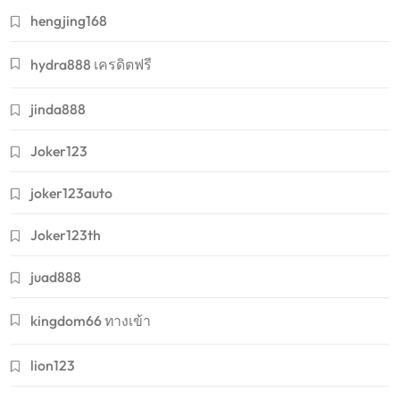
hengjing168
hydra888 เครดิตฟรี
jinda888
Joker123
joker123auto
Joker123th
juad888
kingdom66 ทางเข้า
lion123