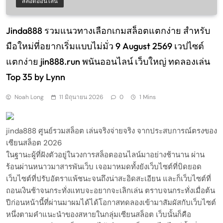
สล็อตออนไลน์
Jinda888 รวมแนวทางเลือกเกมสล็อตแตกง่าย สำหรับ
มือใหม่ที่อยากเริ่มแบบไม่มั่ว 9 August 2569 เวปไซต์
แตกง่าย jin888.run พนันออนไลน์ เว็บใหญ่ ทดลองเล่น
Top 35 by Lynn
Noah Long
11 มิถุนายน 2026
0
1 Mins
jinda888 ศูนย์รวมสล็อต เล่นจริงจ่ายจริง จากประสบการณ์ตรงของ
เซียนสล็อต 2026
ในฐานะผู้ที่ฝังตัวอยู่ในวงการสล็อตออนไลน์มาอย่างช้านาน ผ่าน
ร้อนผ่านหนาวมาสารพันเว็บ เจอมาหมดทั้งยังเว็บไซต์ที่บิดยอด
เว็บไซต์ที่ปรับอัตราแพ้ชนะจนถึงน่าสะอิดสะเอียน และก็เว็บไซต์ที่
ถอนเงินช้าจนกระทั่งแทบจะอยากจะเลิกเล่น ตราบจนกระทั่งเมื่อต้น
ปีก่อนหน้านี้ที่ผ่านมาผมได้ได้โอกาสทดลองเข้ามาสัมผัสกับเว็บไซต์
หนึ่งตามคำแนะนำของสหายในกลุ่มเซียนสล็อต เว็บนั้นก็คือ