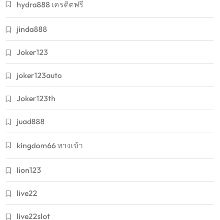
hydra888 เครดิตฟรี
jinda888
Joker123
joker123auto
Joker123th
juad888
kingdom66 ทางเข้า
lion123
live22
live22slot