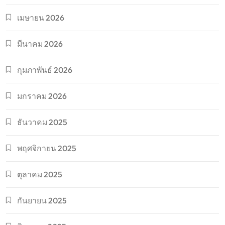
เมษายน 2026
มีนาคม 2026
กุมภาพันธ์ 2026
มกราคม 2026
ธันวาคม 2025
พฤศจิกายน 2025
ตุลาคม 2025
กันยายน 2025