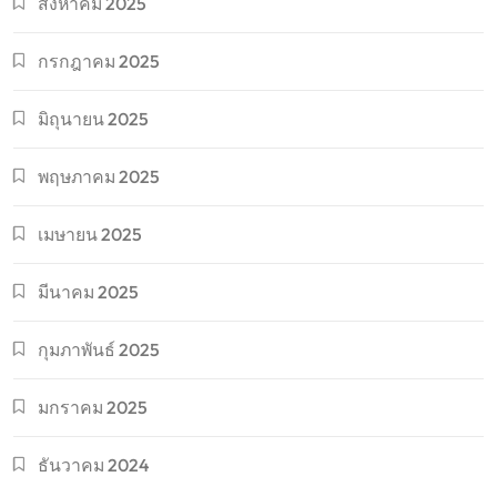
สิงหาคม 2025
กรกฎาคม 2025
มิถุนายน 2025
พฤษภาคม 2025
เมษายน 2025
มีนาคม 2025
กุมภาพันธ์ 2025
มกราคม 2025
ธันวาคม 2024