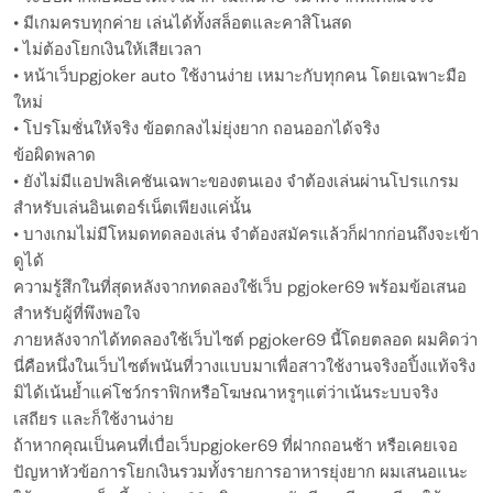
• มีเกมครบทุกค่าย เล่นได้ทั้งสล็อตและคาสิโนสด
• ไม่ต้องโยกเงินให้เสียเวลา
• หน้าเว็บpgjoker auto ใช้งานง่าย เหมาะกับทุกคน โดยเฉพาะมือ
ใหม่
• โปรโมชั่นให้จริง ข้อตกลงไม่ยุ่งยาก ถอนออกได้จริง
ข้อผิดพลาด
• ยังไม่มีแอปพลิเคชันเฉพาะของตนเอง จำต้องเล่นผ่านโปรแกรม
สำหรับเล่นอินเตอร์เน็ตเพียงแค่นั้น
• บางเกมไม่มีโหมดทดลองเล่น จำต้องสมัครแล้วก็ฝากก่อนถึงจะเข้า
ดูได้
ความรู้สึกในที่สุดหลังจากทดลองใช้เว็บ pgjoker69 พร้อมข้อเสนอ
สำหรับผู้ที่พึงพอใจ
ภายหลังจากได้ทดลองใช้เว็บไซต์ pgjoker69 นี้โดยตลอด ผมคิดว่า
นี่คือหนึ่งในเว็บไซต์พนันที่วางแบบมาเพื่อสาวใช้งานจริงอปิ้งแท้จริง
มิได้เน้นย้ำแค่โชว์กราฟิกหรือโฆษณาหรูๆแต่ว่าเน้นระบบจริง
เสถียร และก็ใช้งานง่าย
ถ้าหากคุณเป็นคนที่เบื่อเว็บpgjoker69 ที่ฝากถอนช้า หรือเคยเจอ
ปัญหาหัวข้อการโยกเงินรวมทั้งรายการอาหารยุ่งยาก ผมเสนอแนะ