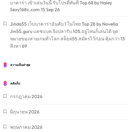
บาคาร่า เข้าเล่นวันนี้ รับโปรดีทันที Top 68 by Haley
Sexy168c.com 15 Sep 26
Jinda55 เว็บบาคาร่าอันดับ 1 ในไทย Top 28 by Novella
Jin55.guru แคชแบค ยิงปลารับ 10% อยู่ไหนก็เล่นได้ จุด
หมายของสายเกมทั่วโลก สล็อต55 สมัครไว้ก่อน คุ้มกว่า 13
สิงหา 69
ความเห็นล่าสุด
คลังเก็บ
กรกฎาคม 2026
มิถุนายน 2026
พฤษภาคม 2026