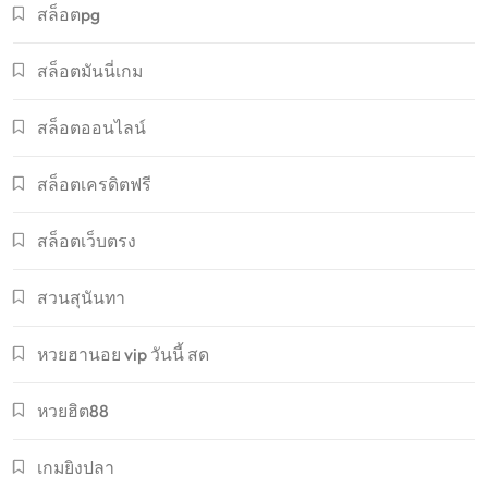
สล็อตpg
สล็อตมันนี่เกม
สล็อตออนไลน์
สล็อตเครดิตฟรี
สล็อตเว็บตรง
สวนสุนันทา
หวยฮานอย vip วันนี้ สด
หวยฮิต88
เกมยิงปลา