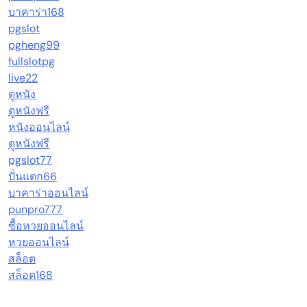
บาคาร่า168
pgslot
pgheng99
fullslotpg
live22
ดูหนัง
ดูหนังฟรี
หนังออนไลน์
ดูหนังฟรี
pgslot77
ปั่นแตก66
บาคาร่าออนไลน์
punpro777
ซื้อหวยออนไลน์
หวยออนไลน์
สล็อต
สล็อต168