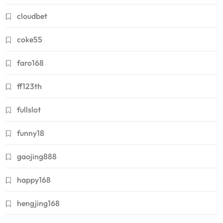
cloudbet
coke55
faro168
ff123th
fullslot
funny18
gaojing888
happy168
hengjing168