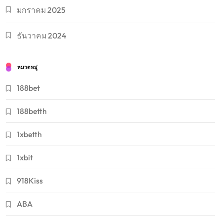
มกราคม 2025
ธันวาคม 2024
หมวดหมู่
188bet
188betth
1xbetth
1xbit
918Kiss
ABA