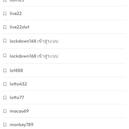
live22
live22slot
lockdown168 เข้าสู่ระบบ
lockdown168 เข้าสู่ระบบ
lot888
lotto432
lotto77
macau69
monkey789