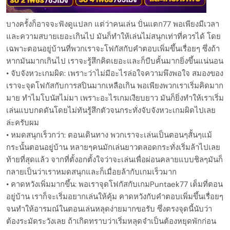
บางครั้งก็อาจจะฟังดูแปลก แต่ว่าคนเล่น ปั่นแตก77 พอเพียงมีเวลา
และความสบายเยอะเกินไป มันก็ทำให้เล่นไม่สนุกเท่าที่ควรได้ โดย
เฉพาะตอนอยู่บ้านที่พวกเราจะโฟกัสกับคำตอบเพิ่มขึ้นเรื่อยๆ ซึ่งถ้า
หากมันมากเกินไป เราจะรู้สึกคิดเยอะและก็บีบคั้นมากยิ่งขึ้นแน่นอน
• จับจังหวะเกมผิด: เพราะว่าไม่มีอะไรล่อใจความพึงพอใจ สมองของ
เราจะจุดโฟกัสกับการสปินมากเหลือเกิน พอเพียงพวกเราเริ่มคิดมาก
มาย ทำไมโบนัสไม่มา เพราะอะไรเกมเงียบยาว มันก็ยิ่งทำให้เราเริ่ม
เล่นแบบกดดันโดยไม่ทันรู้สึกตัวจนกระทั่งจับจังหวะเกมผิดไปเลย
ล่ะครับผม
• หมดสนุกเร็วกว่า: ตอนเดินทาง พวกเราจะเล่นเป็นตอนๆสั้นๆแม้
กระนั้นตอนอยู่บ้าน หลายๆคนมักเล่นยาวตลอดกระทั่งเริ่มล้าไปเลย
ท้ายที่สุดแล้ว จากที่ตั้งอกตั้งใจว่าจะเล่นเพื่อผ่อนคลายแบบชิลๆมันก็
กลายเป็นว่าเราหมดสนุกและก็เมื่อยล้ากับเกมเร็วมาก
• คาดหวังเพิ่มมากขึ้น: พอเราจุดโฟกัสกับเกมPuntaek77 เต็มที่ตอน
อยู่บ้าน เราก็จะเริ่มอยากเล่นให้คุ้ม คาดหวังกับคำตอบเพิ่มขึ้นเรื่อยๆ
จนทำให้อารมณ์ในตอนเล่นหลุดง่ายมากขอรับ ซึ่งตรงจุดนี้นับว่า
ต้องระมัดระวังเลย ถ้าเกิดทราบว่าเริ่มหลุดจำเป็นต้องหยุดพักก่อน