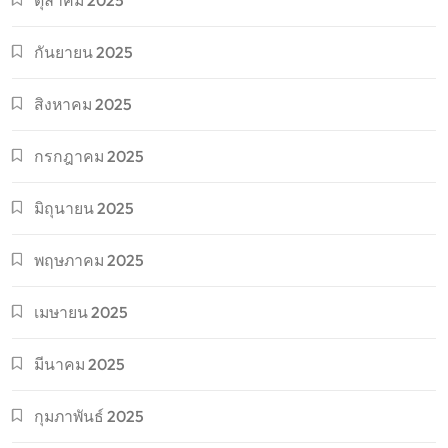
ตุลาคม 2025
กันยายน 2025
สิงหาคม 2025
กรกฎาคม 2025
มิถุนายน 2025
พฤษภาคม 2025
เมษายน 2025
มีนาคม 2025
กุมภาพันธ์ 2025