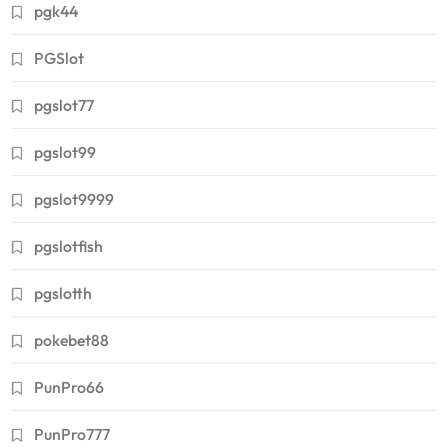
pgk44
PGSlot
pgslot77
pgslot99
pgslot9999
pgslotfish
pgslotth
pokebet88
PunPro66
PunPro777