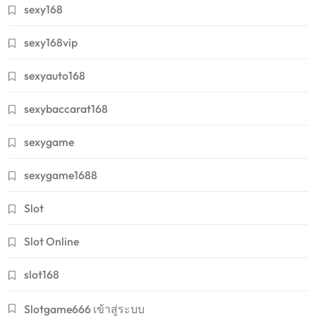
sexy168
sexy168vip
sexyauto168
sexybaccarat168
sexygame
sexygame1688
Slot
Slot Online
slot168
Slotgame666 เข้าสู่ระบบ