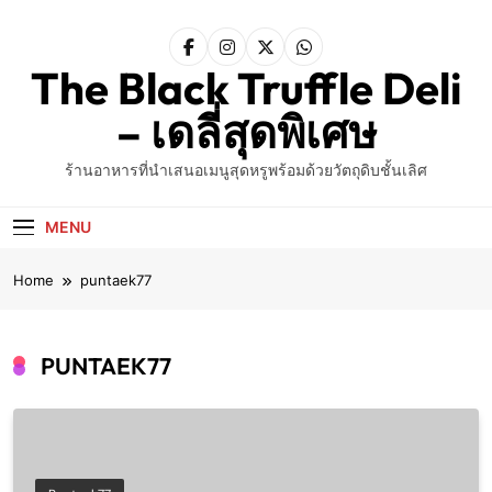
Skip
to
content
The Black Truffle Deli
– เดลี่สุดพิเศษ
ร้านอาหารที่นำเสนอเมนูสุดหรูพร้อมด้วยวัตถุดิบชั้นเลิศ
MENU
Home
puntaek77
PUNTAEK77