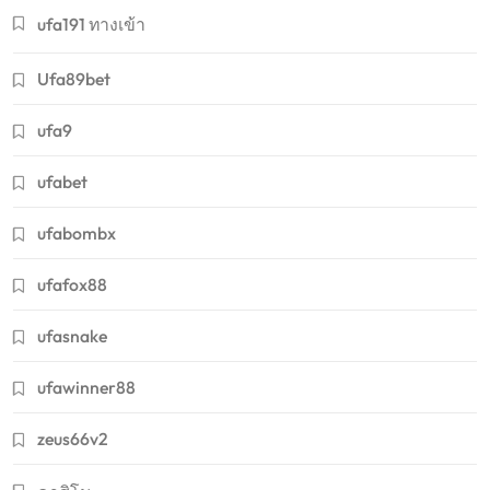
ufa191 ทางเข้า
Ufa89bet
ufa9
ufabet
ufabombx
ufafox88
ufasnake
ufawinner88
zeus66v2