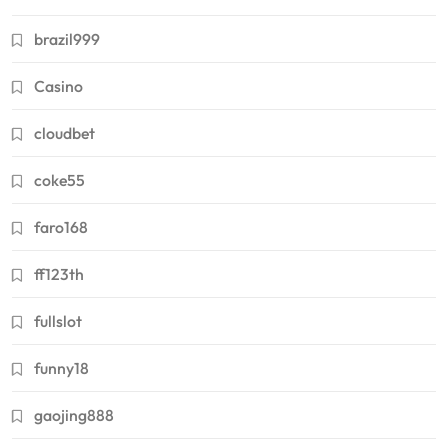
brazil999
Casino
cloudbet
coke55
faro168
ff123th
fullslot
funny18
gaojing888