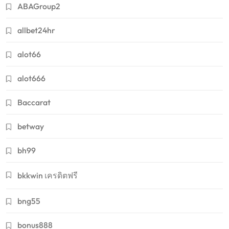
ABAGroup2
allbet24hr
alot66
alot666
Baccarat
betway
bh99
bkkwin เครดิตฟรี
bng55
bonus888