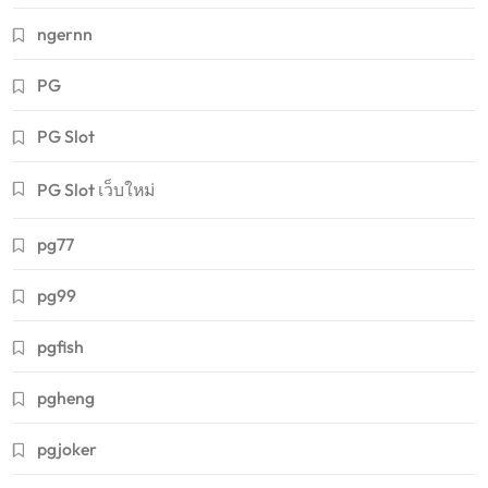
ngernn
PG
PG Slot
PG Slot เว็บใหม่
pg77
pg99
pgfish
pgheng
pgjoker