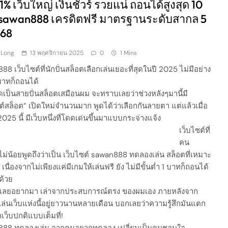
% เว็บใหญ่ เงินชัวร์ รวยแน่ ถอนได้สูงสุด 10
 sawan888 เครดิตฟรี มาตรฐานระดับสากล 5
 68
 Long
13 พฤศจิกายน 2025
0
1 Mins
8 เว็บไซต์ที่นักปั่นสล็อตเลือกเล่นเยอะที่สุดในปี 2025 ไม่มีอย่าง
 บาทก็ถอนได้
ดเป็นสายปั่นสล็อตเสมือนผม จะทราบเลยว่าช่วงหลังๆมานี้มี
ต์สล็อต” เปิดใหม่จำนวนมาก พูดได้ว่าเลือกกันลายตา แต่แล้วเมื่อ
025 นี้ มีเว็บหนึ่งที่โดดเด่นขึ้นมาแบบกระจ่างแจ้ง
เว็บไซต์ที่
คน
ม่น้อยพูดถึงว่าเป็น เว็บไซต์ sawan888 ทดลองเล่น สล็อตที่เหมาะ
ด เนื่องจากไม่เพียงแค่มีเกมให้เล่นฟรี ยัง ไม่มีขั้นต่ำ 1 บาทก็ถอนได้
กด้วย
ผมเลยอยากมา เล่าจากประสบการณ์ตรง ของผมเอง ภายหลังจาก
ล่นเว็บแห่งนี้อยู่ยาวนานหลายเดือน บอกเลยว่าความรู้สึกมันแตก
เว็บปกติแบบเต็มที่!