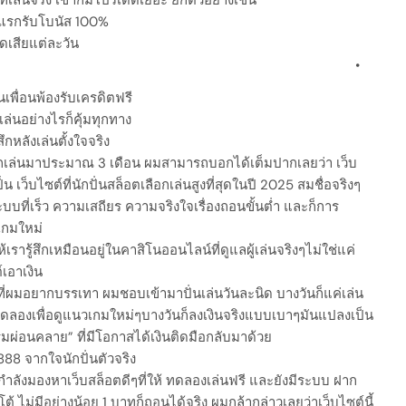
ี่เล่นจริง เขาก็มีโปรเด็ดเยอะ ยกตัวอย่างเช่น
ีแรกรับโบนัส 100%
ดเสียแต่ละวัน
•
เพื่อนพ้องรับเครดิตฟรี
าเล่นอย่างไรก็คุ้มทุกทาง
สึกหลังเล่นตั้งใจจริง
กเล่นมาประมาณ 3 เดือน ผมสามารถบอกได้เต็มปากเลยว่า เว็บ
เป็น เว็บไซต์ที่นักปั่นสล็อตเลือกเล่นสูงที่สุดในปี 2025 สมชื่อจริงๆ
ระบบที่เร็ว ความเสถียร ความจริงใจเรื่องถอนขั้นต่ำ และก็การ
เกมใหม่
้เรารู้สึกเหมือนอยู่ในคาสิโนออนไลน์ที่ดูแลผู้เล่นจริงๆไม่ใช่แค่
์เอาเงิน
งที่ผมอยากบรรเทา ผมชอบเข้ามาปั่นเล่นวันละนิด บางวันก็แค่เล่น
ลองเพื่อดูแนวเกมใหม่ๆบางวันก็ลงเงินจริงแบบเบาๆมันแปลงเป็น
มผ่อนคลาย” ที่มีโอกาสได้เงินติดมือกลับมาด้วย
88 จากใจนักปั่นตัวจริง
กำลังมองหาเว็บสล็อตดีๆที่ให้ ทดลองเล่นฟรี และยังมีระบบ ฝาก
้ ไม่มีอย่างน้อย 1 บาทก็ถอนได้จริง ผมกล้ากล่าวเลยว่าเว็บไซต์นี้