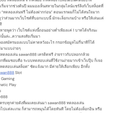
88 ทดลองเล่น จากคนอยากทดลอง เปลี่ยนเป็นคนชอบใจ
ันเริ่มจากช่วงต้นปี ผมมองเห็นสหายในกลุ่มไลน์แชร์ลิงก์เว็บสล็อตที่
่า “ทดลองเล่นฟรี ไม่ต้องฝากก่อน” ตอนแรกผมก็ไม่ได้สนใจมาก
ุว่าส่วนมากเว็บไซต์ที่บอกแบบนี้ มักจะล็อกเกมบ้าง หรือให้เล่นแค่
ที
ายพูดว่า เว็บไซต์แห่งนี้ถอนอย่างต่ำเพียงแค่ 1 บาทได้จริงนะ
่นั้นล่ะ…ความสงสัยเริ่มมา
องสมัครมองแบบไม่คาดหวังอะไร กรอกข้อมูลไม่กี่นาทีก็ได้
ร์มาแบบง่ายๆ
นทดลองเล่น sawan888 เครดิตฟรี ง่ายราวกับปลอกกล้วย
กที่ผมชอบคือ ระบบทดสอบเล่นที่ใช้งานง่ายมากเข้าเว็บปุ๊บ ก็เจอ
ดสอบเล่นสล็อต” ชัดแจ้งมาก มีค่ายให้เลือกเพียบ อีกทั้ง
awan888
Slot
r Gaming
matic Play
o
y888
่าครบทุกค่ายดังที่ผมเคยเล่นมา sawan888 ทดลองเล่น
้าไปแต่ละเกม ก็สามารถหมุนได้โดยทันที โดยไม่ต้องล็อกอิน หรือ