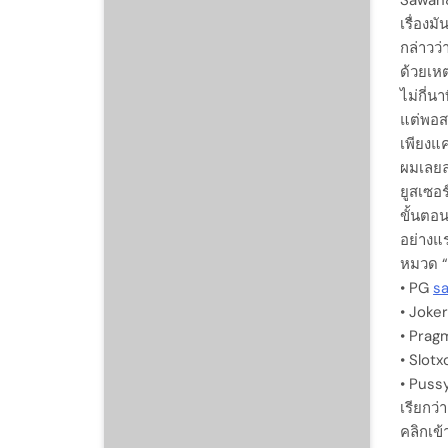
Sawan8
เรื่องม
กล่าวว
ด้วยเหต
ไม่กี่นา
แต่พอสห
เพียงแค
ผมเลยล
ยูสเซอ
ขั้นตอ
อย่างแร
หมวด “ท
• PG
s
• Joke
• Prag
• Slotx
• Puss
เรียกว
คลิกเข