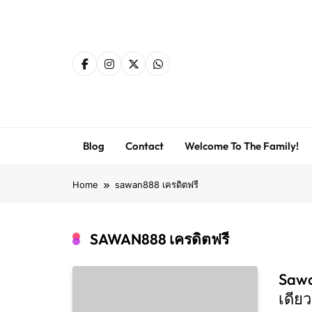
Skip
to
content
Blog
Contact
Welcome To The Family!
Home
sawan888 เครดิตฟรี
SAWAN888 เครดิตฟรี
Sawa
เดีย