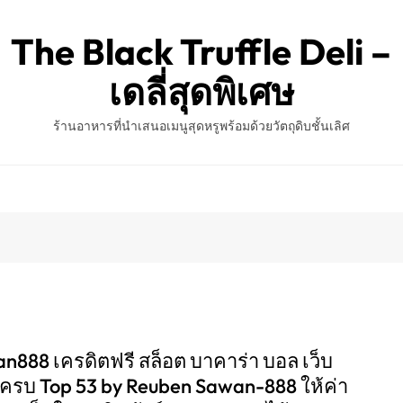
The Black Truffle Deli –
เดลี่สุดพิเศษ
ร้านอาหารที่นำเสนอเมนูสุดหรูพร้อมด้วยวัตถุดิบชั้นเลิศ
n888 เครดิตฟรี สล็อต บาคาร่า บอล เว็บ
วครบ Top 53 by Reuben Sawan-888 ให้ค่า