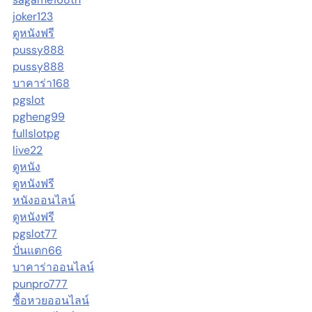
joker123
ดูหนังฟรี
pussy888
pussy888
บาคาร่า168
pgslot
pgheng99
fullslotpg
live22
ดูหนัง
ดูหนังฟรี
หนังออนไลน์
ดูหนังฟรี
pgslot77
ปั่นแตก66
บาคาร่าออนไลน์
punpro777
ซื้อหวยออนไลน์