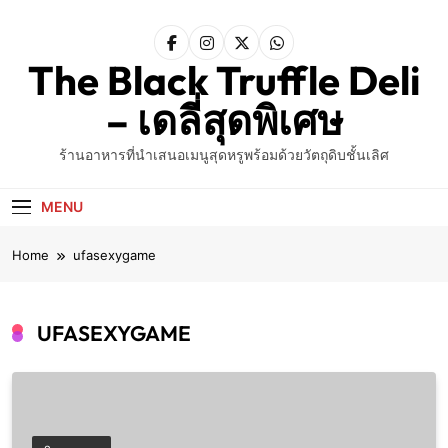
Skip
to
content
The Black Truffle Deli
– เดลี่สุดพิเศษ
ร้านอาหารที่นำเสนอเมนูสุดหรูพร้อมด้วยวัตถุดิบชั้นเลิศ
MENU
Home
ufasexygame
UFASEXYGAME