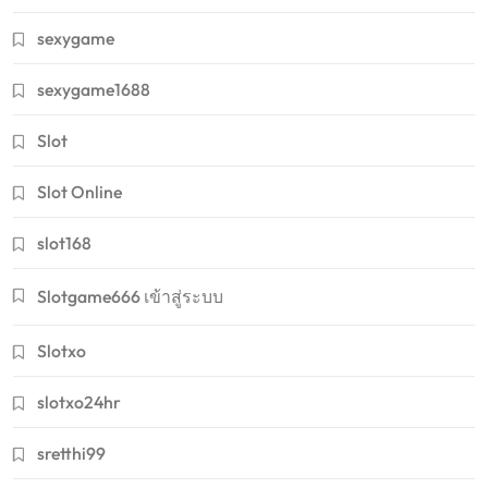
sexygame
sexygame1688
Slot
Slot Online
slot168
Slotgame666 เข้าสู่ระบบ
Slotxo
slotxo24hr
sretthi99