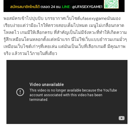
พอสมัครเข้าไปปุบปับ บรรยากาศเว็บไซต์ufasexygameมันมอง
เรียบง่ายแต่ว่ามีอะไรให้ตรวจสอบเต็มไปหมด เมนูไม่เกลื่อนกลาด
โหลดไว เกมมีให้เลือกครบ ที่สำคัญเป็นไม่มีจังหวะที่ทำให้เกิดความ
รู้สึกเหมือนโดนหลอกตั้งแต่หน้าแรก นี่ไม่ใช่เว็บแบบยำรวมเกมมั่วๆ
เหมือนเว็บไซต์เก่าๆที่เคยเล่น แต่มันเป็นเว็บที่เลือกเกมดี มีคุณภาพ
จริง แล้วรวมไว้ภายในที่เดียว