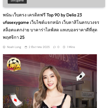
Sexygame
พนัน เว็บตรง เครดิตฟรี Top 90 by Delia 23
ufasexygame เว็บไซต์แจกหนัก เว็บคาสิโนครบวงจร
สล็อตแตกง่าย บาคาร่าไลฟ์สด แทงบอลราคาดีที่สุด
พฤศจิกา 25
Noah Long
2 ธันวาคม 2025
0
1 Mins