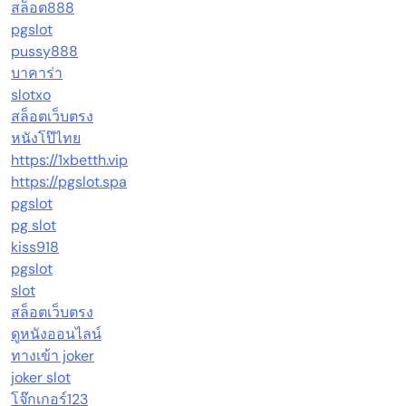
สล็อต888
pgslot
pussy888
บาคาร่า
slotxo
สล็อตเว็บตรง
หนังโป๊ไทย
https://1xbetth.vip
https://pgslot.spa
pgslot
pg slot
kiss918
pgslot
slot
สล็อตเว็บตรง
ดูหนังออนไลน์
ทางเข้า joker
joker slot
โจ๊กเกอร์123