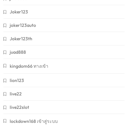
Joker123
joker123auto
Joker123th
juad888
kingdom66 ทางเข้า
lion123
live22
live22slot
lockdown168 เข้าสู่ระบบ