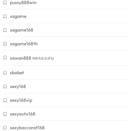
pussy888win
sagame
sagame168
sagame168th
sawan888 ทดลองเล่น
sbobet
sexy168
sexy168vip
sexyauto168
sexybaccarat168