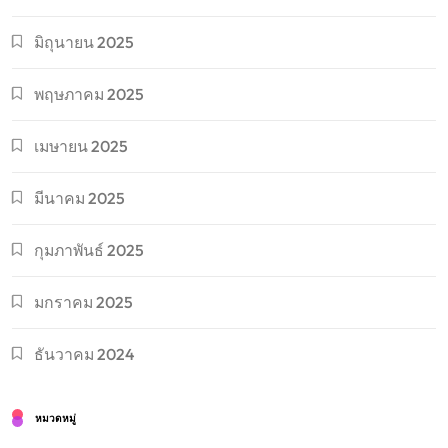
มิถุนายน 2025
พฤษภาคม 2025
เมษายน 2025
มีนาคม 2025
กุมภาพันธ์ 2025
มกราคม 2025
ธันวาคม 2024
หมวดหมู่