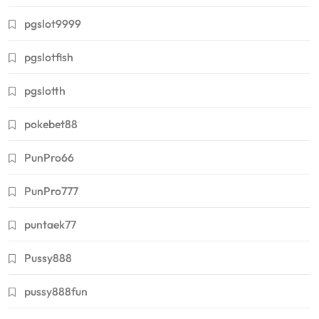
pgslot9999
pgslotfish
pgslotth
pokebet88
PunPro66
PunPro777
puntaek77
Pussy888
pussy888fun