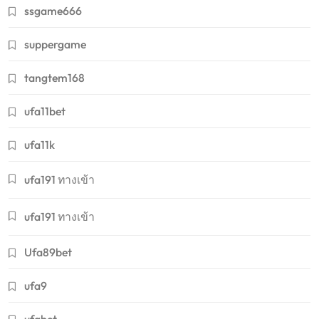
ssgame666
suppergame
tangtem168
ufa11bet
ufa11k
ufa191 ทางเข้า
ufa191 ทางเข้า
Ufa89bet
ufa9