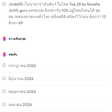
Jinda55 เว็บบาคาร่าอันดับ 1 ในไทย Top 28 by Novella
Jin55.guru แคชแบค ยิงปลารับ 10% อยู่ไหนก็เล่นได้ จุด
หมายของสายเกมทั่วโลก สล็อต55 สมัครไว้ก่อน คุ้มกว่า 13
สิงหา 69
ความเห็นล่าสุด
คลังเก็บ
กรกฎาคม 2026
มิถุนายน 2026
พฤษภาคม 2026
เมษายน 2026