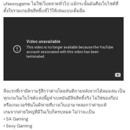
ufasexygame ไม่ใช่เว็บตลาดทั่วไป แม้กระนั้นมันคือเว็บไซต์ที่
ตั้งใจรวมเกมลิขสิทธิ์แท้ไว้ให้เล่นแบบเต็มอิ่ม
สิ่งแรกที่เรามีความรู้สึกว่าต่างโดยทันทีภายหลังจากได้ลองเล่น เป็น
ทุกเกมในเว็บไซต์แห่งนี้ยูฟ่าเบทมันมีลิขสิทธิ์จริง ไม่ใช่ของก๊อป
หรือเกมเวอร์ชันโมดิฟายที่บางเว็บเอามาหลอกว่าค่ายแท้
เกมจากค่ายใหญ่ที่มีในเว็บก็ครบหมด ไม่ว่าจะเป็น
• SA Gaming
• Sexy Gaming