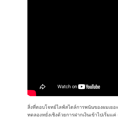
สิ่งที่ตอบโจทย์ไลฟ์สไตล์การพนันของผมเยอะที
ทดลองหยั่งเชิงด้วยการฝากเงินเข้าไปเริ่มแ