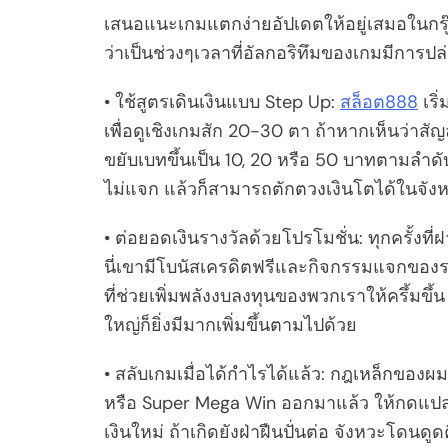
เสนอแนะเกมแตกง่ายอัปเดตให้อยู่เสมอในกรุ
ว่าเป็นช่วงๆเวลาที่อัลกอริทึมของเกมมีการ
• ใช้สูตรเดินเงินแบบ Step Up:
สล็อต888
เริ
เพื่อดูเชิงเกมสัก 20-30 ตา ถ้าหากเห็นว่าส
ขยับเบทขึ้นเป็น 10, 20 หรือ 50 บาทตามลำดับ
ไม่แจก แล้วก็สามารถตักตวงเงินโตได้ในจังห
• ต่อยอดเงินรางวัลด้วยโปรโมชั่น: ทุกครั้งท
นี่เขามีโบนัสเครดิตฟรีและกิจกรรมแจกของรา
ที่ช่วยเพิ่มพลังงบลงทุนของพวกเราให้ครึ้มขึ
ใหญ่ก็ยิ่งมีมากเพิ่มขึ้นตามไปด้วย
• สลับเกมเมื่อได้กำไรได้แล้ว: กฎเหล็กของ
หรือ Super Mega Win ออกมาแล้ว ให้กดแปลงเ
เงินใหม่ ถ้าเกิดยังฝ่าฝืนปั่นต่อ จังหวะโดนด