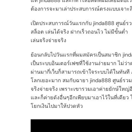
แท้ jinda888 และก็ทำให้อคติที่ผมเคยมีต่อเว็
ต้องการจะมาเล่าประสบการณ์ตรงแบบเจาะลึก 
เปิดประสบการณ์วันแรกกับ jinda888 ศูนย์ร
สล็อต เล่นได้จริง ฝากเร็วถอนไว ไม่มีขั้นต่ำ
เล่นจริงจ่ายจริง
ย้อนกลับไปวันแรกที่ผมสมัครเป็นสมาชิก jind
เป็นระบบอินเตอร์เฟซที่ใช้งานง่ายมาก ไม่ว่าค
ผ่านมากี่เว็บก็สามารถเข้าใจระบบได้ในทันที
โลกเยอะมาก สมกับฉายา jinda888 ศูนย์รวมสล็
จริงจ่ายจริง เพราะเขารวมเอาค่ายยักษ์ใหญ่อี
และก็ค่ายดังอื่นๆอีกเพียบมาเอาไว้ในที่เดียว
โยกเงินไปมาให้ปวดหัว