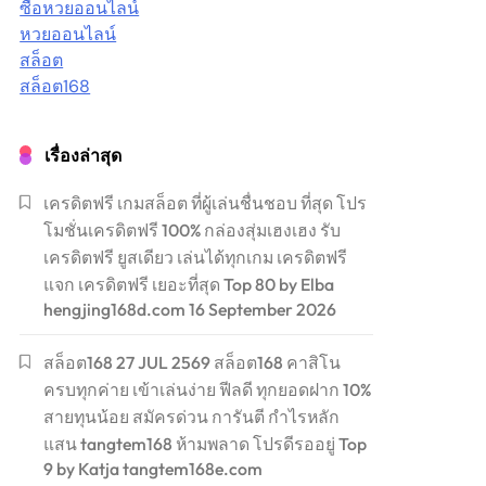
ซื้อหวยออนไลน์
หวยออนไลน์
สล็อต
สล็อต168
เรื่องล่าสุด
เครดิตฟรี เกมสล็อต ที่ผู้เล่นชื่นชอบ ที่สุด โปร
โมชั่นเครดิตฟรี 100% กล่องสุ่มเฮงเฮง รับ
เครดิตฟรี ยูสเดียว เล่นได้ทุกเกม เครดิตฟรี
แจก เครดิตฟรี เยอะที่สุด Top 80 by Elba
hengjing168d.com 16 September 2026
สล็อต168 27 JUL 2569 สล็อต168 คาสิโน
ครบทุกค่าย เข้าเล่นง่าย ฟีลดี ทุกยอดฝาก 10%
สายทุนน้อย สมัครด่วน การันตี กำไรหลัก
แสน tangtem168 ห้ามพลาด โปรดีรออยู่ Top
9 by Katja tangtem168e.com