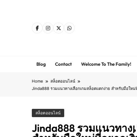
Skip
to
content
Blog
Contact
Welcome To The Family!
Home
สล็อตออนไลน์
Jinda888 รวมแนวทางเลือกเกมสล็อตแตกง่าย สำหรับมือใหม่ที
สล็อตออนไลน์
Jinda888 รวมแนวทางเ