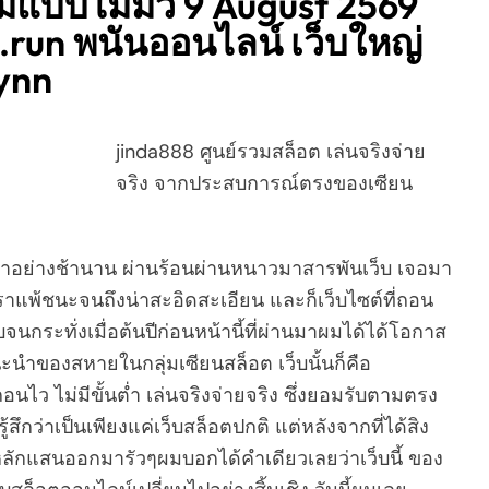
่มแบบไม่มั่ว 9 August 2569
.run พนันออนไลน์ เว็บใหญ่
ynn
jinda888 ศูนย์รวมสล็อต เล่นจริงจ่าย
จริง จากประสบการณ์ตรงของเซียน
์มาอย่างช้านาน ผ่านร้อนผ่านหนาวมาสารพันเว็บ เจอมา
อัตราแพ้ชนะจนถึงน่าสะอิดสะเอียน และก็เว็บไซต์ที่ถอน
กระทั่งเมื่อต้นปีก่อนหน้านี้ที่ผ่านมาผมได้ได้โอกาส
ะนำของสหายในกลุ่มเซียนสล็อต เว็บนั้นก็คือ
อนไว ไม่มีขั้นต่ำ เล่นจริงจ่ายจริง ซึ่งยอมรับตามตรง
สึกว่าเป็นเพียงแค่เว็บสล็อตปกติ แต่หลังจากที่ได้สิง
่นหลักแสนออกมารัวๆผมบอกได้คำเดียวเลยว่าเว็บนี้ ของ