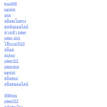
kiss918
pgslot
slot
สล็อตเว็บตรง
ดูหนังออนไลน์
ทางเข้า joker
joker slot
โจ๊กเกอร์123
สล็อต
slotxo
joker123
jokerslot
pgslot
สล็อตxo
สล็อตออนไลน์
918kiss
joker123
หนังชนโรง