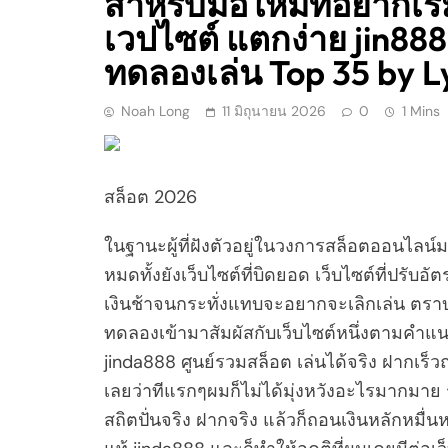
สำหรับมือใหม่ที่อยากเริ
เวปไซต์ แตกง่าย jin888
ทดลองเล่น Top 35 by L
Noah Long
11 มิถุนายน 2026
0
1 Mins
สล็อต 2026
ในฐานะผู้ที่ฝังตัวอยู่ในวงการสล็อตออนไลน
หมดทั้งยังเว็บไซต์ที่บิดยอด เว็บไซต์ที่ปรับ
เงินช้าจนกระทั่งแทบจะอยากจะเลิกเล่น ตราบจน
ทดลองเข้ามาสัมผัสกับเว็บไซต์หนึ่งตามคำแน
jinda888 ศูนย์รวมสล็อต เล่นได้จริง ฝากเร็วถ
เลยว่าทีแรกๆผมก็ไม่ได้มุ่งหวังอะไรมากมาย รู้
สถิตปั่นจริง ฝากจริง แล้วก็ถอนเงินหลักหมื