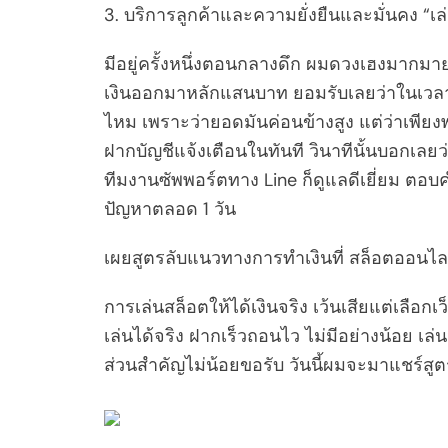
3. บริการลูกค้าและความยั่งยืนและมั่นคง “เล่
มีอยู่ครั้งหนึ่งตอนกลางดึก ผมดวงเฮงมากมา
เงินออกมาหลักแสนบาท ยอมรับเลยว่าในเวลานั้
ไหม เพราะว่ายอดมันค่อนข้างสูง แต่ว่าเพียงพ
ฝากบัญชีแจ้งเตือนในทันที วินาทีนั้นบอกเลยว
ทีมงานซัพพอร์ตทาง Line ก็ดูแลดีเยี่ยม ต
ปัญหาตลอด 1 วัน
เผยสูตรลับแนวทางการทำเงินที่ สล็อตออนไลน์
การเล่นสล็อตให้ได้เงินจริง เว้นเสียแต่เลือกเ
เล่นได้จริง ฝากเร็วถอนไว ไม่มีอย่างน้อย เล่
ส่วนสำคัญไม่น้อยขอรับ วันนี้ผมจะมาแชร์สูตรล