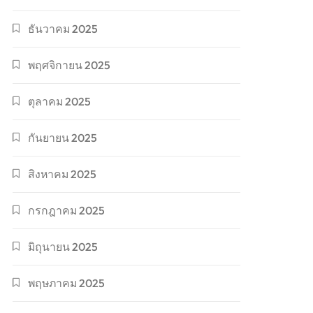
ธันวาคม 2025
พฤศจิกายน 2025
ตุลาคม 2025
กันยายน 2025
สิงหาคม 2025
กรกฎาคม 2025
มิถุนายน 2025
พฤษภาคม 2025