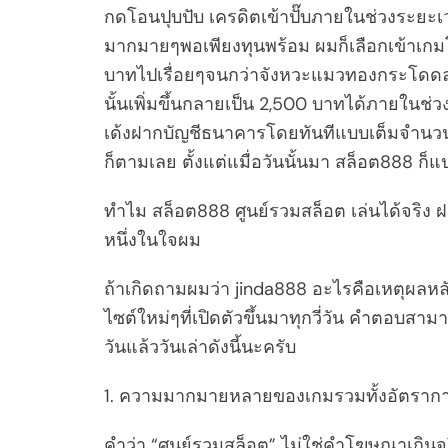
กดโอนปุบปับ เครดิตเข้าปั๊บภายในช่วงระยะเวล
มากมายๆพอเพียงทุนพร้อม ผมก็เลือกเข้าเกม
บาทไปเรื่อยๆจนกว่าจังหวะแมวทองกระโดดลง
นั้นเพิ่มขึ้นกลายเป็น 2,500 บาทได้ภายในช่วง
เด้งฝากบัญชีธนาคารโดยทันทีแบบเต็มจำนวน ไ
ก็ตามเลย ตั้งแต่แมื่อวันนั้นมา สล็อต888 ก
ทำไม สล็อต888 ศูนย์รวมสล็อต เล่นได้จริง ฝาก
หนึ่งในใจผม
ถ้าเกิดถามผมว่า jinda888 อะไรคือเหตุผลหลักท
ไซต์ใหม่ๆที่เปิดตัวขึ้นมาทุกวี่วัน คำตอบ
วันแล้ววันเล่าดังนี้นะครับ
1. ความมากมายหลายของเกมรวมทั้งอัตราการ
คำว่า “ศูนย์รวมสล็อต” ไม่ใช่คำโฆษณาเกินจริง