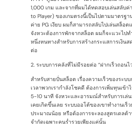
1,000 เกม และจากที่ผมได้ทดสอบเล่นสลับค่ายไ
to Player) ของเกมตรงนี้เป็นไปตามมาตรฐา
ค่าย PG เงียบ ผมก็สามารถสลับไปเล่นสล็อต
จังหวะต้องการพักจากสล็อต ผมก็จะแวะไปทำกำไ
หนึ่งหนทางสำหรับการสร้างกระแสการเงินสดที่
ต่อ
2. ระบบการคลังที่ไม่มีรอยต่อ “ฝากเร็วถอนไว 
สำหรับสายปั่นสล็อต เรื่องความเร็วของระบ
เวลาพวกเรากำลังโชคดี ต้องการเพิ่มทุนเข้าไ
5-10 นาที จังหวะและอารมณ์สำหรับการเล่นม
เคยเกิดขึ้นเลย ระบบออโต้ของเขาทำงานเร็วมาก
ประมาณน้อย หรือต้องการจะลองสูตรเดลต้าปั่
จำกัดเฉพาะคนร่ำรวยเพียงแค่นั้น